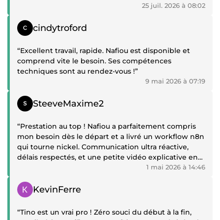
jours j'ai vraiment senti quelqu'un de proche, investi,
25 juil. 2026 à 08:02
un travail propre de A à Z.”
Témoignage positif
cindytroford
“Excellent travail, rapide. Nafiou est disponible et
comprend vite le besoin. Ses compétences
techniques sont au rendez-vous !”
9 mai 2026 à 07:19
Témoignage positif
SteeveMaxime2
“Prestation au top ! Nafiou a parfaitement compris
mon besoin dès le départ et a livré un workflow n8n
qui tourne nickel. Communication ultra réactive,
délais respectés, et une petite vidéo explicative en
bonus pour que je puisse gérer la suite moi-même.
1 mai 2026 à 14:46
Je gagne plusieurs heures par semaine grâce à son
Témoignage positif
automatisation. Je recommande à 100% et je
KevinFerre
reviendrai pour d'autres projets ! 🚀”
“Tino est un vrai pro ! Zéro souci du début à la fin,