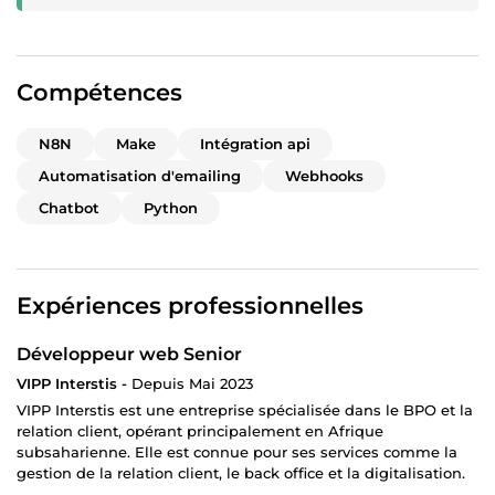
bien de façon fluide et professionnelle.
Encore un grand merci à Tino pour son excellent
Compétences
travail. Je suis vraiment ravi du résultat, et je
n’hésiterai pas à faire appel à lui à nouveau dans le
futur”
N8N
Make
Intégration api
Automatisation d'emailing
Webhooks
Chatbot
Python
Expériences professionnelles
Développeur web Senior
VIPP Interstis -
Depuis Mai 2023
VIPP Interstis est une entreprise spécialisée dans le BPO et la
relation client, opérant principalement en Afrique
subsaharienne. Elle est connue pour ses services comme la
gestion de la relation client, le back office et la digitalisation.