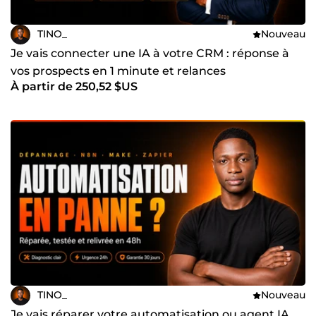
TINO_
Nouveau
Je vais connecter une IA à votre CRM : réponse à
vos prospects en 1 minute et relances
À partir de 250,52 $US
automatiques
TINO_
Nouveau
Je vais réparer votre automatisation ou agent IA