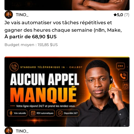
TINO_
5,0
(7)
Je vais automatiser vos tâches répétitives et
gagner des heures chaque semaine (n8n, Make,
À partir de 68,90 $US
Zapier)
Budget moyen : 155,85 $US
TINO_