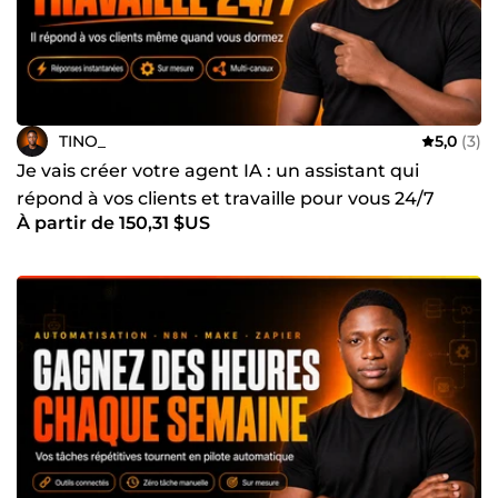
WhatsApp API, Supabase, React/Node.js
• Suivi après livraison — un système que vous ne pouvez
pas maintenir n'est pas un actif, c'est une dépendance
📞 Appel découverte gratuit de 15 minutes — écrivez-moi
ou demandez un devis gratuit
TINO_
5,0
(3)
Je vais créer votre agent IA : un assistant qui
répond à vos clients et travaille pour vous 24/7
À partir de 150,31 $US