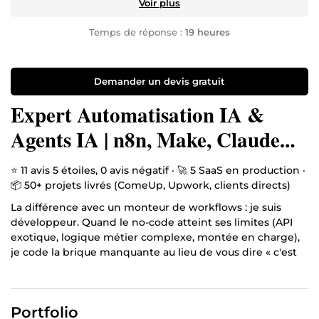
Voir plus
Temps de réponse :
19 heures
Demander un devis gratuit
Expert Automatisation IA &
Agents IA | n8n, Make, Claude
Code | Chatbots & SaaS
⭐ 11 avis 5 étoiles, 0 avis négatif · 🚀 5 SaaS en production ·
📦 50+ projets livrés (ComeUp, Upwork, clients directs)
La différence avec un monteur de workflows : je suis
développeur. Quand le no-code atteint ses limites (API
exotique, logique métier complexe, montée en charge),
je code la brique manquante au lieu de vous dire « c'est
impossible ». Et chaque livraison inclut la gestion
d'erreurs et une documentation claire, pour que votre
système tourne sans dépendre de moi.
Portfolio