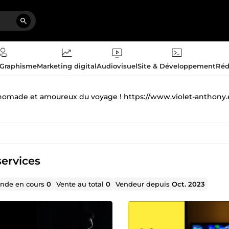
 Graphisme
Marketing digital
Audiovisuel
Site & Développement
Réd
 nomade et amoureux du voyage ! https://www.violet-anthony.
ervices
de en cours
0
Vente au total
0
Vendeur depuis
Oct. 2023