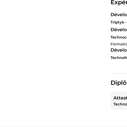
Expér
Dével
Triptyk -
Dévelo
Technoci
Formatio
Dével
Technofu
Diplô
Attes
Techno