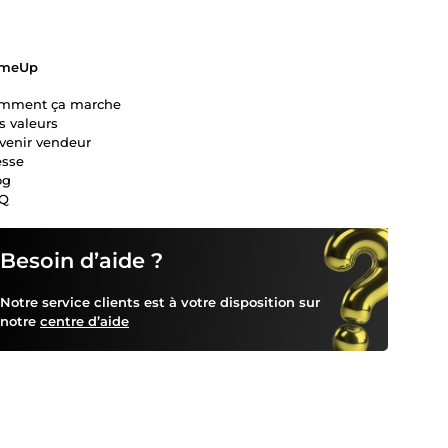
meUp
mment ça marche
s valeurs
venir vendeur
esse
og
Q
Besoin d’aide ?
Notre service clients est à votre disposition sur
notre
centre d’aide