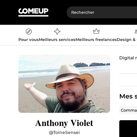
Pour vous
Meilleurs services
Meilleurs freelances
Design &
Digital
Mes s
Comman
Anthony Violet
@
ToineSensei