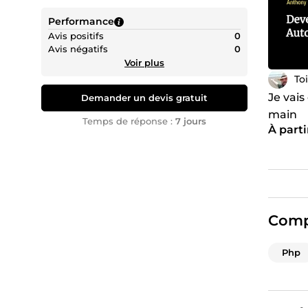
Performance
Avis positifs
0
Avis négatifs
0
Voir plus
To
Je vais
Demander un devis gratuit
main
Temps de réponse :
7 jours
À parti
Comp
Php