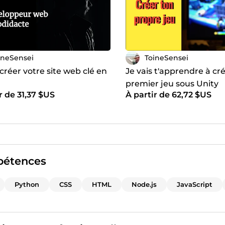
ineSensei
ToineSensei
 créer votre site web clé en
Je vais t'apprendre à cr
premier jeu sous Unity
r de 31,37 $US
À partir de 62,72 $US
étences
Python
CSS
HTML
Node.js
JavaScript