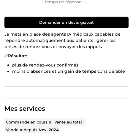
Temps de réponse :
—
Demander un devis gratuit
Je mets en place des agents IA médicaux capables de
répondre automatiquement aux patients , gérer les
prises de rendez-vous et envoyer des rappels
✅
Résultat:
plus de rendez-vous confirmés
moins d'absences et un
gain de temps
considérable
pour votre équipe
augmentez votre
chiffre d'affaires
sans effort
supplémentaire
vous ne perdez
plus de patients
à cause des
messages non répondus
Mes services
💼Prêt à donner vie à vos projets en ligne avec expertise
et efficacité !
Commande en cours
0
Vente au total
1
Vendeur depuis
Nov. 2024