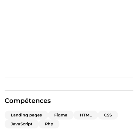
Comment ? En trois étapes clés :
Stratégie de vente personnalisée :
Je conçois des
tunnels de vente sur mesure, adaptés à votre secteur,
pour capter et convertir efficacement vos prospects.
Optimisation des conversions :
À chaque étape du
tunnel, j’optimise votre processus pour maximiser les
conversions et réduire les abandons.
Automatisation des ventes :
J’intègre des outils
d’automatisation intelligents pour vous permettre de
vendre 24/7 sans effort, tout en personnalisant
l’expérience client.
Vous êtes prêt à faire passer votre business au niveau
supérieur ? Laissez-moi un message dès aujourd’hui pour
qu'on en discute !
Compétences
Landing pages
Figma
HTML
CSS
JavaScript
Php