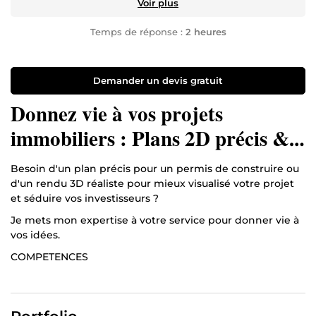
Voir plus
Temps de réponse :
2 heures
Demander un devis gratuit
Donnez vie à vos projets
immobiliers : Plans 2D précis &
Rendus 3D de haute qualité.
Besoin d'un plan précis pour un permis de construire ou
d'un rendu 3D réaliste pour mieux visualisé votre projet
et séduire vos investisseurs ?
Je mets mon expertise à votre service pour donner vie à
vos idées.
COMPETENCES
Conception des plans architecturaux détaillés,
coupes, façades et aménagement d'espaces.
Création de rendus 3D réalistes pour des projets