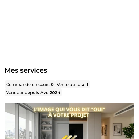
Pourquoi me faire confiance ?
Création 3D Ultra-réaliste :
Donnez une dimension
supérieure à vos projets architecturaux ou produits
avant même qu'ils n'existent. Expert SketchUp Pro et
D5 RENDER. * Retouche Photo Haute Définition :
Redonnez vie à vos souvenirs ou sublimez vos
portraits et produits e-commerce. Correction
colorimétrique, suppression d'éléments et
restauration.
Maîtrise Technique Complète :
Fusion des techniques
(intégration 3D sur photo réelle, etc.) pour un résultat
Mes services
indiscernable d'une photographie haut de gamme. *
Qualité Premium & Service d'Urgence : Un souci
Commande en cours
0
Vente au total
1
obsessionnel du détail, des textures et de la lumière.
Vendeur depuis
Avr. 2024
Une communauté engagée :
Plus de 13 000 personnes
me suivent quotidiennement pour mon expertise et la
qualité de mes réalisations.