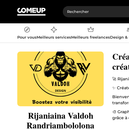
Pour vous
Meilleurs services
Meilleurs freelances
Design &
Créa
créa
🚀 Rija
✨ Créat
Bienven
transfo
🎨 Grap
Rijaniaina Valdoh
grâce à 
Randriambololona
talent 