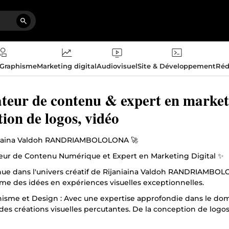
 Graphisme
Marketing digital
Audiovisuel
Site & Développement
Réd
teur de contenu & expert en marketi
tion de logos, vidéo
niaina Valdoh RANDRIAMBOLOLONA 🚀
eur de Contenu Numérique et Expert en Marketing Digital ✨
ue dans l'univers créatif de Rijaniaina Valdoh RANDRIAMBOLO
rme des idées en expériences visuelles exceptionnelles.
hisme et Design : Avec une expertise approfondie dans le do
des créations visuelles percutantes. De la conception de logos
artistique donne à votre marque une présence distinctive.