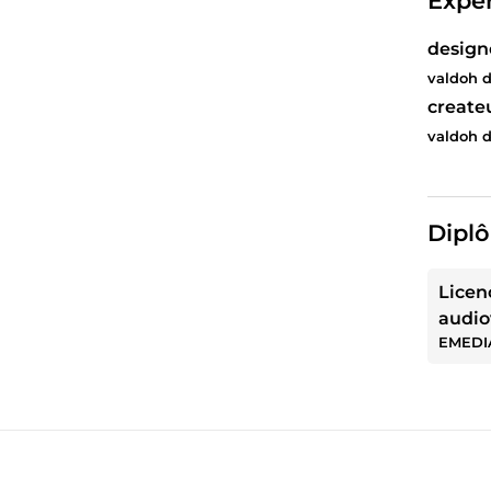
Expér
design
valdoh d
create
valdoh d
Diplô
Licen
audio
EMEDI