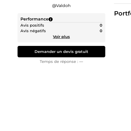
🌐 Marke
@
Valdoh
innovant
Portf
votre e
Performance
📸🎥 Mo
Avis positifs
0
Avis négatifs
0
images q
Voir plus
partage
📝 Rédac
Demander un devis gratuit
compéte
authenti
Temps de réponse :
—
💡 Innov
numériq
En choi
et créa
📩 Cont