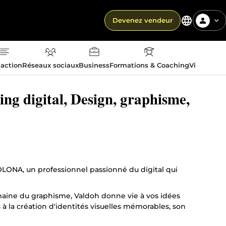
Devenez vendeur
action
Réseaux sociaux
Business
Formations & Coaching
Vie quotid
ng digital, Design, graphisme,
LONA, un professionnel passionné du digital qui
maine du graphisme, Valdoh donne vie à vos idées
 à la création d'identités visuelles mémorables, son