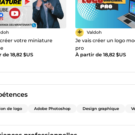
ldoh
Valdoh
 créer votre miniature
Je vais créer un logo m
be
pro
r de 18,82 $US
À partir de 18,82 $US
étences
ion de logo
Adobe Photoshop
Design graphique
V