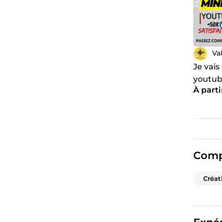
Va
Je vais
youtu
À parti
Comp
Créat