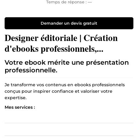
Temps de réponse :
—
Demander un devis gratuit
Designer éditoriale | Création
d'ebooks professionnels,
couvertures et mockups premium
Votre ebook mérite une présentation
professionnelle.
Je transforme vos contenus en ebooks professionnels
conçus pour inspirer confiance et valoriser votre
expertise.
Mes services :
Mise en page d'ebooks professionnels
Couvertures Premium
Mockups 3D réalistes
Livres de recettes et guides PDF