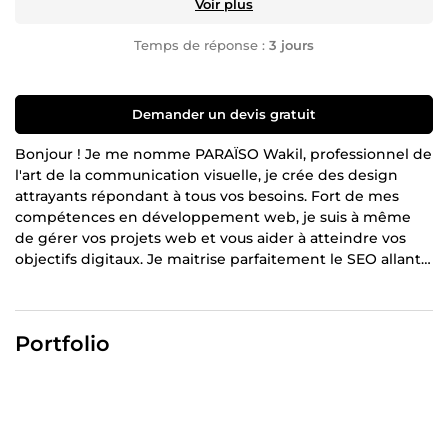
Voir plus
Temps de réponse :
3 jours
Demander un devis gratuit
Bonjour ! Je me nomme PARAÏSO Wakil, professionnel de
l'art de la communication visuelle, je crée des design
attrayants répondant à tous vos besoins. Fort de mes
compétences en développement web, je suis à même
de gérer vos projets web et vous aider à atteindre vos
objectifs digitaux. Je maitrise parfaitement le SEO allant
de la rédaction de contenus optimisés au référencement
naturel pour vous garantir un trafic de qualité sur votre
site web et une visibilité optimale sur les moteurs de
Portfolio
recherche.