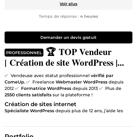
Voir plus
Temps de réponse :
4 heures
Demander un devis gratuit
🏆 TOP Vendeur
PROFESSIONNEL
| Création de site WordPress |
Formation WordPress | Expert
✅ Vendeuse avec statut professionnel
vérifié par
WordPress
ComeUp.
✅ Freelance
Webmaster WordPress
depuis
2012 ✅
Formatrice WordPress
depuis 2013 ✅ Plus de
2550 clients satisfaits
sur la plateforme !
Création de sites internet
Spécialiste WordPress
depuis plus de 12 ans, j’aide les
entrepreneurs à se lancer ou à développer leur activité
en les accompagnant dans la création de leur
identité
digitale
. Depuis 2012, je travaille exclusivement avec
Portfolio
WordPress
pour la conception de
sites internet
et je me