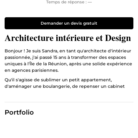
Temps de réponse :
—
Demander un devis gratuit
Architecture intérieure et Design
Bonjour ! Je suis Sandra, en tant qu'architecte d'intérieur
passionnée, j'ai passé 15 ans à transformer des espaces
uniques à l'Île de la Réunion, après une solide expérience
en agences parisiennes.
Qu'il s'agisse de sublimer un petit appartement,
d'aménager une boulangerie, de repenser un cabinet
médical, des bureaux ou de créer des intérieurs
commerciaux audacieux, j'ai eu la chance de concevoir
une multitude d'espaces !
Portfolio
➡️
Ma mission
? Optimiser vos espaces pour les rendre
non seulement esthétiques, mais aussi fonctionnels et
intemporels. Je privilégie les matériaux durables et
m'engage à créer des intérieurs qui reflètent vos goûts