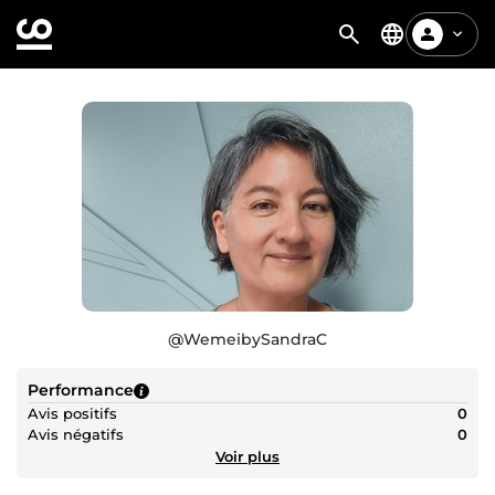
@
WemeibySandraC
Performance
Avis positifs
0
Avis négatifs
0
Voir plus