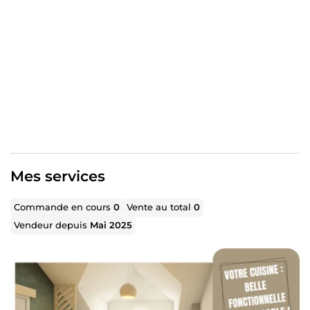
et vos besoins, tout en vous offrant des solutions
innovantes.
Prêt(e) à optimiser votre intérieur avec style
?
➡️
Mon objectif?
Que votre projet se réalise ! Je propose
dans mes prestations tous les éléments nécessaires au
bon déroulement de votre chantier (plans cotés, vues de
face, descriptifs quantitatifs qui vous permettront de ne
rien oublier et de suivre au mieux l'exécution des travaux)
➕➕➕ Je suis très sensibilisée au handicap visuel, je
propose donc gratuitement de fournir une description
orale du projet et des images 3D.
Mes services
Commande en cours
0
Vente au total
0
Vendeur depuis
Mai 2025