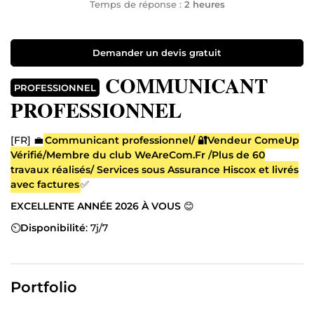
Temps de réponse :
2 heures
Demander un devis gratuit
COMMUNICANT
PROFESSIONNEL
PROFESSIONNEL
[FR] 💼
Communicant professionnel/ 🔐Vendeur ComeUp
Vérifié/Membre du club WeAreCom.Fr /Plus de 60
travaux réalisés/ Services sous Assurance Hiscox et livrés
avec factures
✅
EXCELLENTE ANNÉE 2026 À VOUS
😊
⏲️
Disponibilité
: 7j/7
⭐️
QUELQUES COLLABORATIONS
• Groupe Castel • EHPAD
INVEST • Dermo Advanced • Lions Club International.
Portfolio
🎯
Votre vision, ma stratégie : l'art de communiquer pour
gagner.