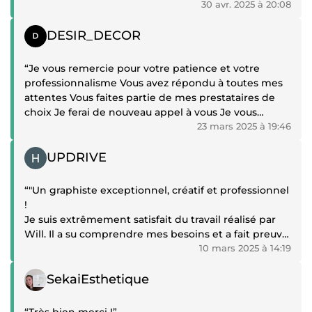
30 avr. 2025 à 20:08
Témoignage positif
DESIR_DECOR
“Je vous remercie pour votre patience et votre
professionnalisme Vous avez répondu à toutes mes
attentes Vous faites partie de mes prestataires de
choix Je ferai de nouveau appel à vous Je vous
souhaite le meilleur Je recommande fortement ce
23 mars 2025 à 19:46
vendeur vous ne serez pas déçu”
Témoignage positif
UPDRIVE
“"Un graphiste exceptionnel, créatif et professionnel
!
Je suis extrêmement satisfait du travail réalisé par
Will. Il a su comprendre mes besoins et a fait preuve
d'une créativité remarquable pour concevoir mes
10 mars 2025 à 14:19
visuels guides qui dépassent mes attentes. Les
Témoignage positif
couleurs choisies étaient parfaites et la mise en
SekaiEsthetique
page très claire. Très à l'écoute et réactif , il a
respecté les délais. JE RECOMMANDE A 1000%"”
“Très bien merci !”