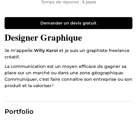
Temps de réponse :
5 jours
Demander un devis gratuit
Designer Graphique
Je m'appelle
Willy Karol
et je suis un graphiste freelance
créatif.
La communication est un moyen efficace de gagner sa
place sur un marché ou dans une zone géographique.
Communiquer, c'est faire connaître son entreprise ou son
produit et la valoriser !
Alors, partants ?
La force de mon travail réside dans ma capacité
Portfolio
d’observation, d’écoute et d’analyse, acquises au fil de
mes années d’expérience professionnelles (7 ans) et
personnelles, mais également grâce aux formations que
j’ai pu suivre. Je fais ce métier par passion, mais aussi, car
j’ai la conviction que l’image est un pilier fondamental