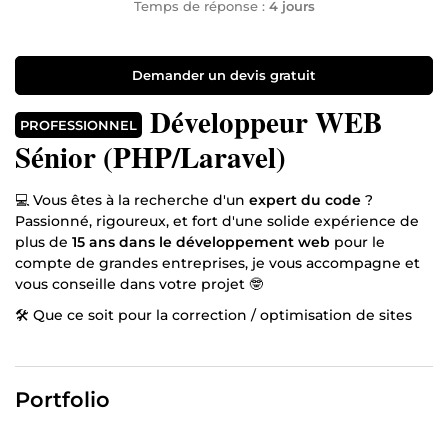
Temps de réponse :
4 jours
Demander un devis gratuit
Développeur WEB
PROFESSIONNEL
Sénior (PHP/Laravel)
💻 Vous êtes à la recherche d'un
expert du code
?
Passionné, rigoureux, et fort d'une solide expérience de
plus de
15 ans dans le développement web
pour le
compte de grandes entreprises, je vous accompagne et
vous conseille dans votre projet 🤓
🛠️ Que ce soit pour la correction / optimisation de sites
internet, un développement sur-mesure ou
l'automatisation de tâches, mon expertise en Laravel,
PHP / MySQL, HTML5 / CSS3, Javascript / JQuery, Git /
Portfolio
GitHub, Zapier donnera un coup de boost à votre
business en ligne🚀