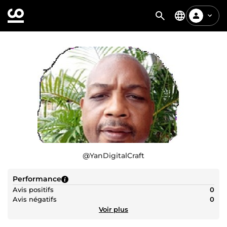
@
YanDigitalCraft
Performance
Avis positifs
0
Avis négatifs
0
Voir plus