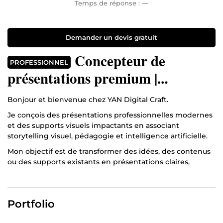
Temps de réponse :
—
Demander un devis gratuit
Concepteur de
PROFESSIONNEL
présentations premium |
Storytelling visuel & IA
Bonjour et bienvenue chez YAN Digital Craft.
Je conçois des présentations professionnelles modernes
et des supports visuels impactants en associant
storytelling visuel, pédagogie et intelligence artificielle.
Mon objectif est de transformer des idées, des contenus
ou des supports existants en présentations claires,
engageantes et professionnelles.
Grâce à des outils modernes comme Gamma et à une
approche centrée sur l'expérience utilisateur, je crée des
Portfolio
supports adaptés aux besoins des formateurs,
entrepreneurs et professionnels souhaitant mieux