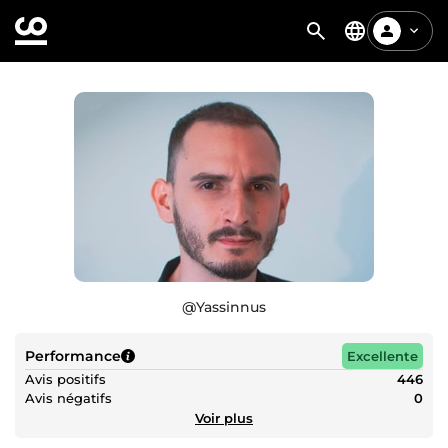
@
Yassinnus
Performance
Excellente
Avis positifs
446
Avis négatifs
0
Voir plus