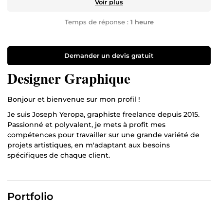
Voir plus
Temps de réponse :
1 heure
Demander un devis gratuit
Designer Graphique
Bonjour et bienvenue sur mon profil !
Je suis Joseph Yeropa, graphiste freelance depuis 2015.
Passionné et polyvalent, je mets à profit mes
compétences pour travailler sur une grande variété de
projets artistiques, en m'adaptant aux besoins
spécifiques de chaque client.
J'explore particulièrement le flat design, que je trouve
esthétique et épuré. Cependant, selon le projet, je peux
également explorer d'autres styles. Mon objectif est de
Portfolio
toujours fournir un travail soigné, élégant et percutant,
parfaitement en phase avec votre vision. Attentif à vos