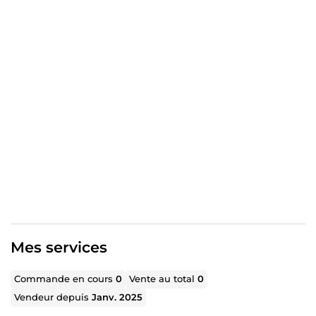
besoins, je favorise une collaboration fluide et efficace.
N'hésitez pas à me contacter au plus vite ; je serais ravi de
donner vie à vos idées. À bientôt !
Mes services
Commande en cours
0
Vente au total
0
Vendeur depuis
Janv. 2025