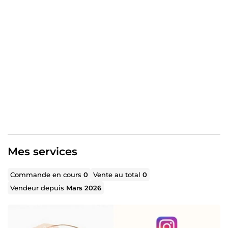
💡 Résultat :
un compte plus professionnel
plus d’engagement
plus de visibilité
plus de clients
⚙️ Comment je travaille :
analyse de votre activité
création de contenu adapté
publication régulière
amélioration continue
👉 📩 Contactez-moi avant de commander pour discuter
de votre projet.
Mes services
Commande en cours
0
Vente au total
0
Vendeur depuis
Mars 2026