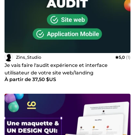
Zins_Studio
5,0
(1)
Je vais faire l'audit expérience et interface
utilisateur de votre site web/landing
À partir de 37,50 $US
page/application mobile