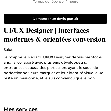
Temps de réponse :
1 heure
Demander un devis gratuit
UI/UX Designer | Interfaces
modernes & orientées conversion
Salut
Je m'appelle Médard. UI/UX Designer depuis bientôt 4
ans, j'ai collaboré avec plusieurs développeurs,
entreprises et aussi des particuliers ayant le souci de
perfectionner leurs marques et leur identité visuelle. Je
reste un passionné, et je suis convaincu que le bon
design transforme l'expérience utilisateur.
L'objectif a toujours été de créer une expérience qui
augmente le taux de conversion de mes clients avec un
style visuel unique.
Mes services
Hâte de collaborer avec vous et développer votre