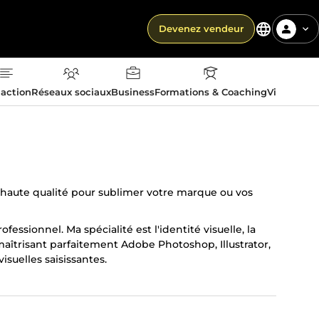
Devenez vendeur
action
Réseaux sociaux
Business
Formations & Coaching
Vie quotid
 haute qualité pour sublimer votre marque ou vos
essionnel. Ma spécialité est l'identité visuelle, la
îtrisant parfaitement Adobe Photoshop, Illustrator,
isuelles saisissantes.
 votre vision. Contactez moi dès maintenant !