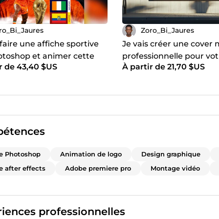
ro_Bi_Jaures
Zoro_Bi_Jaures
 faire une affiche sportive
Je vais créer une cover 
otoshop et animer cette
professionnelle pour vo
ir de 43,40 $US
À partir de 21,70 $US
 depuis After Effects
ou single & Animer ce c
musical
étences
e Photoshop
Animation de logo
Design graphique
 after effects
Adobe premiere pro
Montage vidéo
iences professionnelles