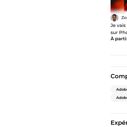
Zo
Je vais
sur Ph
À part
affiche
Comp
Adob
Adobe
Expér