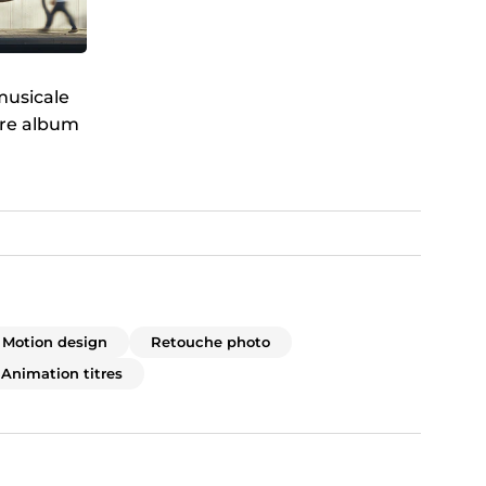
musicale
tre album
over
Motion design
Retouche photo
Animation titres