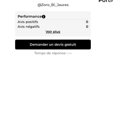
Portf
@
Zoro_Bi_Jaures
Performance
Avis positifs
0
Avis négatifs
0
Voir plus
Demander un devis gratuit
Temps de réponse :
—