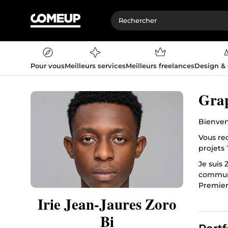
Pour vous
Meilleurs services
Meilleurs freelances
Design &
Grap
Bienven
Vous re
projets 
Je suis 
communi
Premiere
Irie Jean-Jaures Zoro
Découvr
Bi