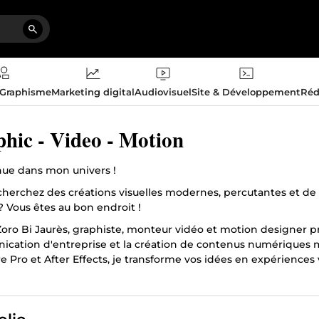
 Graphisme
Marketing digital
Audiovisuel
Site & Développement
Réd
hic - Video - Motion
ue dans mon univers !
cherchez des créations visuelles modernes, percutantes et de
? Vous êtes au bon endroit !
Zoro Bi Jaurès, graphiste, monteur vidéo et motion designer prof
cation d'entreprise et la création de contenus numériques ma
 Pro et After Effects, je transforme vos idées en expériences v
ez dans ce post mon portfolio ! Collaborons pour donner vie à