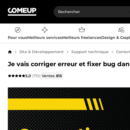
Pour vous
Meilleurs services
Meilleurs freelances
Design & Gra
Site & Développement
Support technique
Correc
Accueil
Je vais corriger erreur et fixer bug d
5,0
(751)
Ventes
815