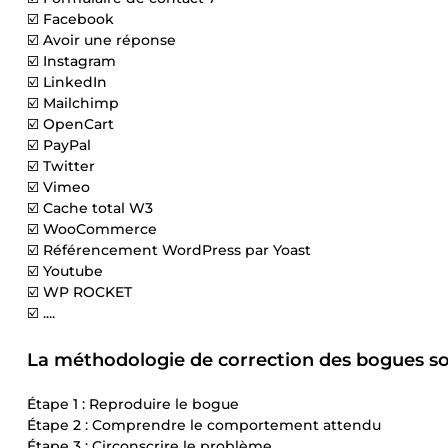
☑️ Facebook
☑️ Avoir une réponse
☑️ Instagram
☑️ LinkedIn
☑️ Mailchimp
☑️ OpenCart
☑️ PayPal
☑️ Twitter
☑️ Vimeo
☑️ Cache total W3
☑️ WooCommerce
☑️ Référencement WordPress par Yoast
☑️ Youtube
☑️ WP ROCKET
☑️ ....
La méthodologie de correction des bogues so
Étape 1 : Reproduire le bogue
Étape 2 : Comprendre le comportement attendu
Étape 3 : Circonscrire le problème