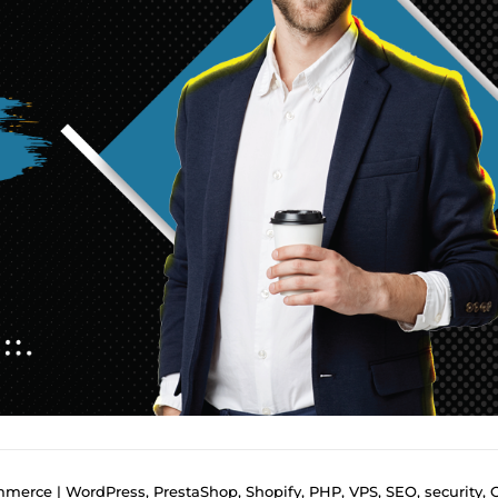
e | WordPress, PrestaShop, Shopify, PHP, VPS, SEO, security, Optimiza