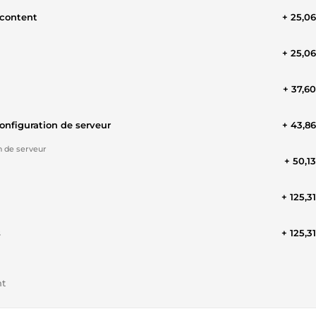
 content
+ 25,0
+ 25,0
+ 37,6
configuration de serveur
+ 43,8
n de serveur
+ 50,1
+ 125,3
s
+ 125,3
nt