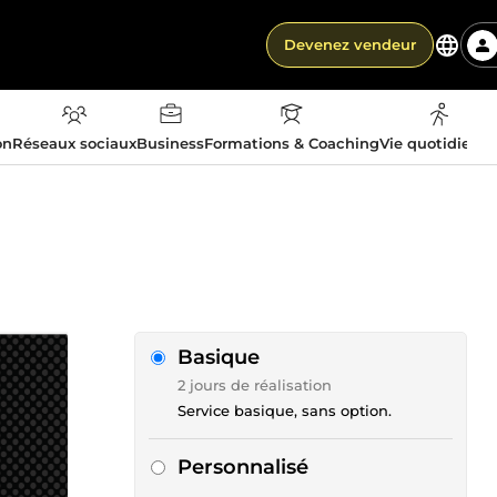
Devenez vendeur
on
Réseaux sociaux
Business
Formations & Coaching
Vie quotidienn
Basique
2 jours de réalisation
Service basique, sans option.
Personnalisé