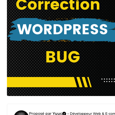
Proposé par
Yuuc
•
Développeur Web & E-commerc