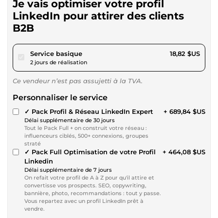
Je vais optimiser votre profil
LinkedIn pour attirer des clients
B2B
pour 17,34 $US
Service basique
18,82 $US
2 jours de réalisation
Ce vendeur n’est pas assujetti à la TVA.
Personnaliser le service
✓ Pack Profil & Réseau LinkedIn Expert
+ 689,84 $US
Délai supplémentaire de 30 jours
Tout le Pack Full + on construit votre réseau :
influenceurs ciblés, 500+ connexions, groupes
straté
✓ Pack Full Optimisation de votre Profil
+ 464,08 $US
Linkedin
Délai supplémentaire de 7 jours
On refait votre profil de A à Z pour qu'il attire et
convertisse vos prospects. SEO, copywriting,
bannière, photo, recommandations : tout y passe.
Vous repartez avec un profil LinkedIn prêt à
vendre.