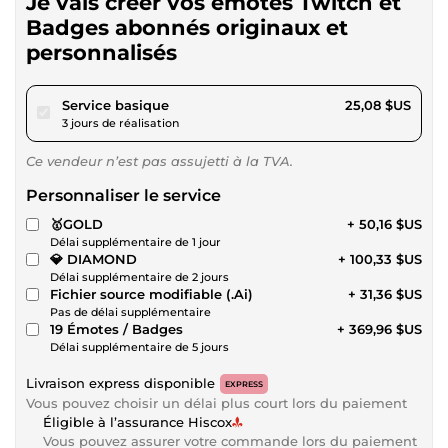
Je vais créer vos émotes Twitch et
Badges abonnés originaux et
personnalisés
pour 23,12 $US
Service basique
25,08 $US
3 jours de réalisation
Ce vendeur n’est pas assujetti à la TVA.
Personnaliser le service
🥇GOLD
+ 50,16 $US
Délai supplémentaire de 1 jour
💎 DIAMOND
+ 100,33 $US
Délai supplémentaire de 2 jours
Fichier source modifiable (.Ai)
+ 31,36 $US
Pas de délai supplémentaire
19 Émotes / Badges
+ 369,96 $US
Délai supplémentaire de 5 jours
Livraison express disponible
EXPRESS
Vous pouvez choisir un délai plus court lors du paiement
Éligible à l’assurance Hiscox
Vous pouvez assurer votre commande lors du paiement