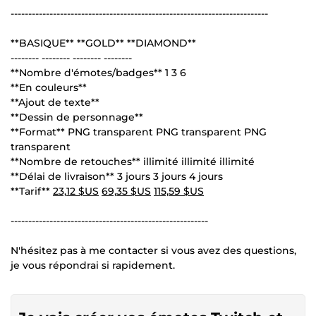
-------------------------------------------------------------------------
**BASIQUE** **GOLD** **DIAMOND**
-------- -------- -------- --------
**Nombre d'émotes/badges** 1 3 6
**En couleurs**
**Ajout de texte**
**Dessin de personnage**
**Format** PNG transparent PNG transparent PNG
transparent
**Nombre de retouches** illimité illimité illimité
**Délai de livraison** 3 jours 3 jours 4 jours
**Tarif**
23,12 $US
69,35 $US
115,59 $US
--------------------------------------------------------
N'hésitez pas à me contacter si vous avez des questions,
je vous répondrai si rapidement.