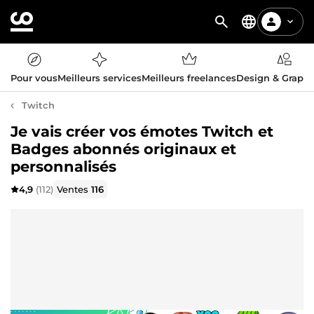
Pour vous
Meilleurs services
Meilleurs freelances
Design & Graph
Twitch
Je vais créer vos émotes Twitch et
Badges abonnés originaux et
personnalisés
4,9
(112)
Ventes
116