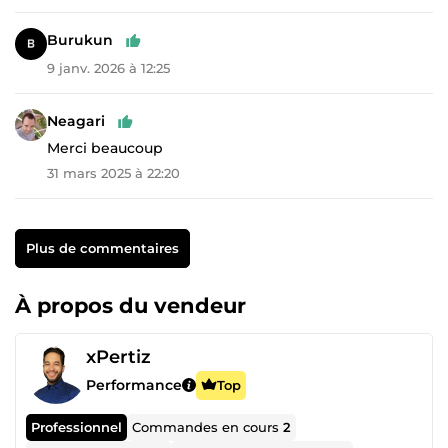
Burukun
9 janv. 2026 à 12:25
Neagari
Merci beaucoup
31 mars 2025 à 22:20
Plus de commentaires
À propos du vendeur
xPertiz
Performance
Top
Professionnel
Commandes en cours
2