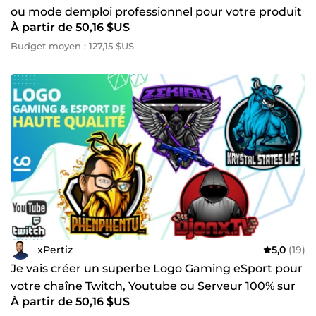
ou mode demploi professionnel pour votre produit
À partir de 50,16 $US
Budget moyen : 127,15 $US
xPertiz
5,0
(19)
Je vais créer un superbe Logo Gaming eSport pour
votre chaîne Twitch, Youtube ou Serveur 100% sur
À partir de 50,16 $US
mesure