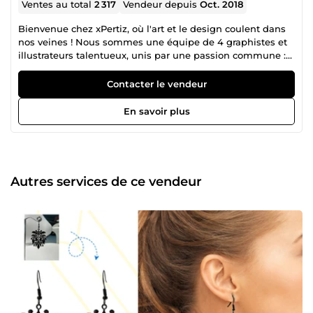
Ventes au total
2 317
Vendeur depuis
Oct. 2018
Bienvenue chez xPertiz, où l'art et le design coulent dans
nos veines ! Nous sommes une équipe de 4 graphistes et
illustrateurs talentueux, unis par une passion commune :
transformer des idées en œuvres d'art qui marquent les
esprits et communiquent avec impact. Notre objectif ?
Contacter le vendeur
Livrer des résultats qui surpassent vos attentes et donnent
à votre marque ou projet l’impact visuel qu’il mérite. Avec
En savoir plus
plus de 10 ans d'expérience, nous maîtrisons l'art de
donner vie à chaque projet, que ce soit un logo qui fait
sensation, un packaging élégant, un flyer accrocheur, un
covering audacieux, une émote unique, un présentoir
captivant, ou une miniature YouTube qui attire
Autres services de ce vendeur
instantanément. Et ce n’est pas tout ! De la mascotte
amusante à la caricature expressive, du portrait artistique
à la bannière saisissante, nous mettons tout en œuvre
pour livrer un résultat qui dépasse vos attentes. Vous avez
une vision et besoin de faire passer vos projets au niveau
supérieur ? Nous sommes là pour la concrétiser à travers
des designs qui marquent, qui parlent et qui restent.