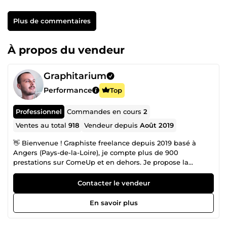
Plus de commentaires
À propos du vendeur
Graphitarium
Performance
Top
Professionnel
Commandes en cours
2
Ventes au total
918
Vendeur depuis
Août 2019
👋 Bienvenue ! Graphiste freelance depuis 2019 basé à
Angers (Pays-de-la-Loire), je compte plus de 900
prestations sur ComeUp et en dehors. Je propose la
création de votre logo, et je vous accompagne dans la
création de votre identité visuelle avec une vision globale.
Contacter le vendeur
Mon objectif est d'être votre professionnel de confiance, à
portée de main tout au long de la vie de votre projet 🤝 👉
En savoir plus
J'ai pu travailler pour : un projet de néo-banque, un
restaurant local, la mise en page d'un livre, une société