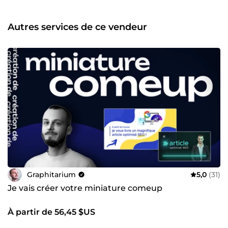
spécialisée dans la métallurgie, une association, un
cabinet d'avocat, de nombreux e-commerçants et
entrepreneurs... Quelques marques accompagnées : rock-
Autres services de ce vendeur
vest.webflow.io · malte-conseils.com · prosanser.fr ·
restaurant-made.com · advizstudio.com ·
https://www.instagram.com/amelle.zaid/ ·
https://www.colin-expertises.fr/ · https://elodie-
illustrations.net/ ·
https://podcasts.apple.com/fr/podcast/jugeote-
investissement-bourse-immobilier-epargne-
budget/id1684449801 ·
https://www.instagram.com/gighi.e/?hl=fr Hâte de
collaborer avec vous 😁 👉 Une question ? Contactez-moi,
ça n'engage à rien !
Graphitarium
5,0
(31)
Je vais créer votre miniature comeup
À partir de 56,45 $US