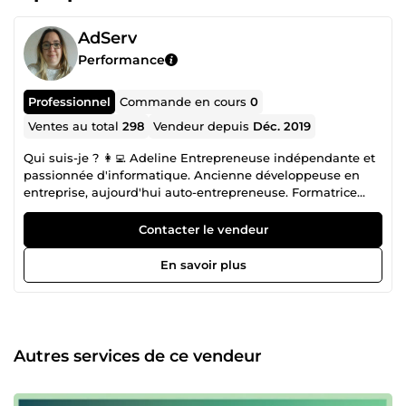
AdServ
Performance
Professionnel
Commande en cours
0
Ventes au total
298
Vendeur depuis
Déc. 2019
Qui suis-je ? 👩‍💻 Adeline Entrepreneuse indépendante et
passionnée d'informatique. Ancienne développeuse en
entreprise, aujourd'hui auto-entrepreneuse. Formatrice
dans divers centres de formation. Rédactrice de contenus
professionnels et éducatifs. Conceptrice e-learning Mon
Contacter le vendeur
parcours 💡 Une passion depuis le collège : Dès mes
premières années scolaires, j'ai réalisé des projets
En savoir plus
modestes qui ont jeté les bases de mon parcours. 🚀 Une
trajectoire en constante évolution : Mon parcours est
jalonné de réalisations diversifiées et d'un engagement
constant pour améliorer mes compétences. Diplômes et
certifications 🎓 Diplômes et Titres professionnels obtenus
Autres services de ce vendeur
: Brevet d'études Professionnel en Métier des services
administratifs. Baccalauréat Professionnel en Gestion
Administration. Titre professionnels Développeur Web et