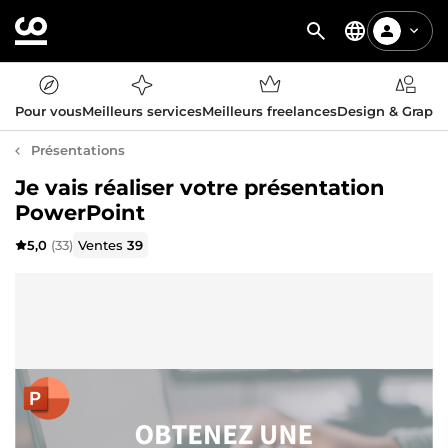
Pour vous
Meilleurs services
Meilleurs freelances
Design & Graph
Présentations
Je vais réaliser votre présentation
PowerPoint
5,0
(33)
Ventes
39