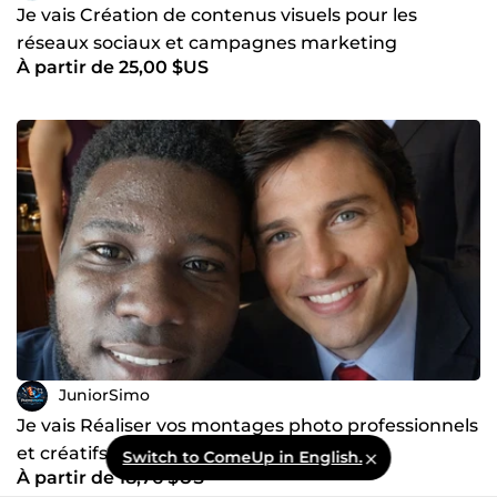
Je vais Création de contenus visuels pour les
réseaux sociaux et campagnes marketing
À partir de 25,00 $US
Montage et productio
JuniorSimo
Je vais Réaliser vos montages photo professionnels
et créatifs
Switch to ComeUp in English.
À partir de 18,76 $US