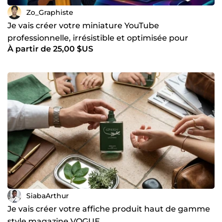
Zo_Graphiste
Je vais créer votre miniature YouTube
professionnelle, irrésistible et optimisée pour
À partir de 25,00 $US
augmenter vos clics
SiabaArthur
Je vais créer votre affiche produit haut de gamme
style magazine VOGUE