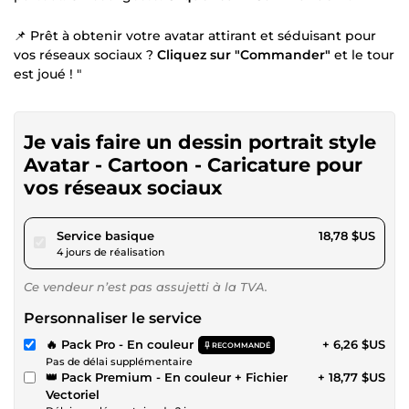
📌 Prêt à obtenir votre avatar attirant et séduisant pour
vos réseaux sociaux ?
Cliquez sur "Commander"
et le tour
est joué ! "
Je vais faire un dessin portrait style
Avatar - Cartoon - Caricature pour
vos réseaux sociaux
pour 17,30 $US
Service basique
18,78 $US
4 jours de réalisation
Ce vendeur n’est pas assujetti à la TVA.
Personnaliser le service
🔥 Pack Pro - En couleur
+ 6,26 $US
RECOMMANDÉ
Pas de délai supplémentaire
👑 Pack Premium - En couleur + Fichier
+ 18,77 $US
Vectoriel