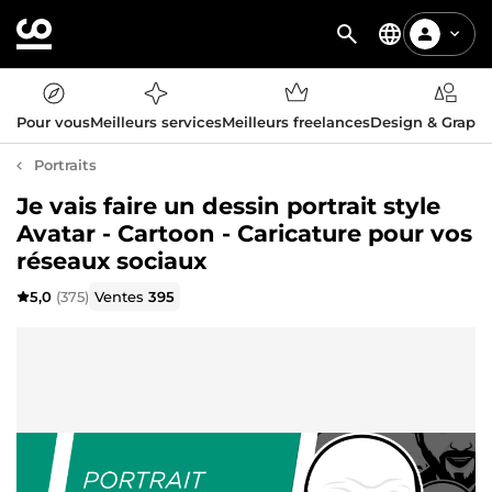
Pour vous
Meilleurs services
Meilleurs freelances
Design & Graph
Portraits
Je vais faire un dessin portrait style
Avatar - Cartoon - Caricature pour vos
réseaux sociaux
5,0
(375)
Ventes
395