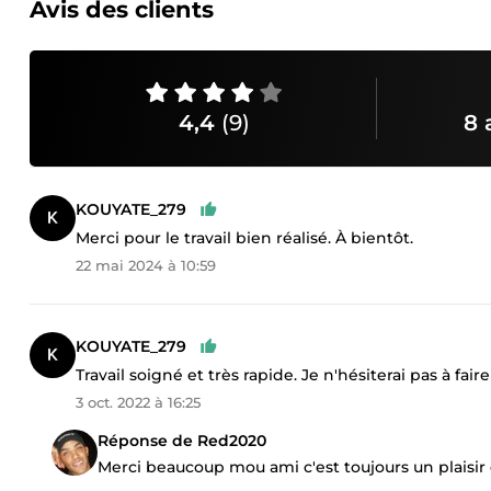
Avis des clients
4,4
(9)
8 
KOUYATE_279
Merci pour le travail bien réalisé. À bientôt.
22 mai 2024 à 10:59
KOUYATE_279
Travail soigné et très rapide. Je n'hésiterai pas à fa
3 oct. 2022 à 16:25
Réponse de Red2020
Merci beaucoup mou ami c'est toujours un plaisir 