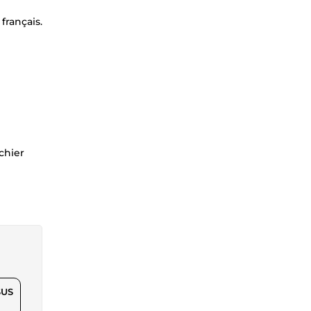
français.
chier
$US