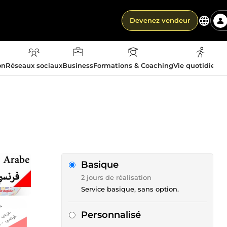
Devenez vendeur
on
Réseaux sociaux
Business
Formations & Coaching
Vie quotidienn
Basique
2 jours de réalisation
Service basique, sans option.
Personnalisé