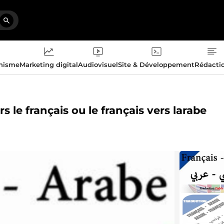
phisme
Marketing digital
Audiovisuel
Site & Développement
Rédacti
s le français ou le français vers larabe