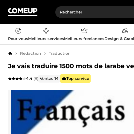
Pour vous
Meilleurs services
Meilleurs freelances
Design & Gra
Rédaction
Traduction
Accueil
Je vais traduire 1500 mots de larabe ver
4,4
(9)
Ventes
14
Top service