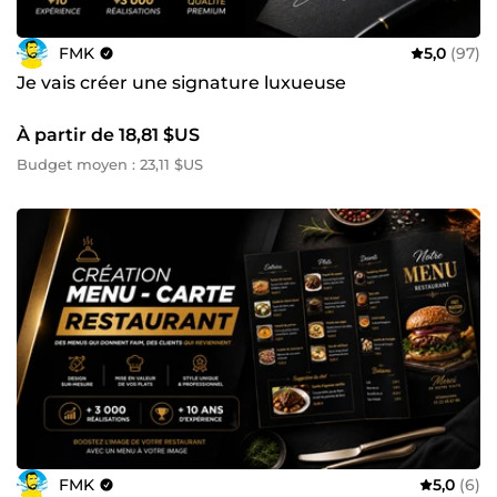
FMK
5,0
(97)
Je vais créer une signature luxueuse
À partir de 18,81 $US
Budget moyen : 23,11 $US
FMK
5,0
(6)