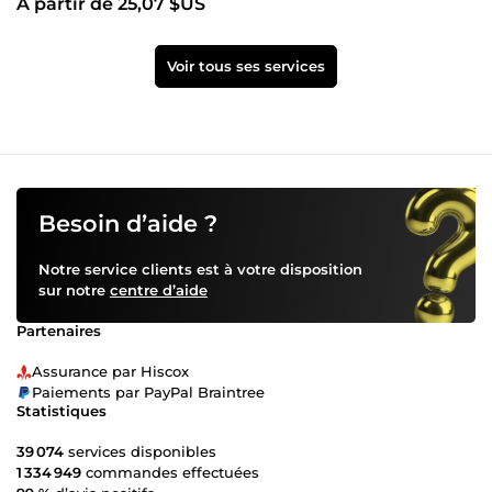
À partir de 25,07 $US
Kakemono
Voir tous ses services
Besoin d’aide ?
Notre service clients est à votre disposition
sur notre
centre d’aide
Partenaires
Assurance par Hiscox
Paiements par PayPal Braintree
Statistiques
39 074
services disponibles
1 334 949
commandes effectuées