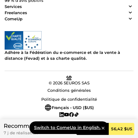
99 %
d’avis positifs
Services
Freelances
ComeUp
Adhère à la Fédération du e-commerce et de la vente à
distance (Fevad) et à sa charte qualité.
© 2026 5EUROS SAS
Conditions générales
Politique de confidentialité
Français • USD ($US)
Recommandé
Switch to ComeUp in English.
Commander
56,42 $US
7 j de réalisation