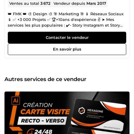
Ventes au total
3 672
Vendeur depuis
Mars 2017
👑 FMK 👑 🎨 Design 🎨 🎯 Marketing 🎯 📱 Réseaux Sociaux
📱 ✅ +3 000 Projets ✅ 🏆+10ans d'expérience ✌️ ➤ Mes
services les plus populaires : ✔️- Story Instagram et Story
Snapchat ✔️- Visuel pour Publicité Facebook / Facebook
Ads ✔️- Création de Logo ✔️- Intro Youtube et Outro
Contacter le vendeur
Youtube ✔️- Ebook, Catalogue, Magazine ✔️- Flyer, Dépliant
✔️- Caricature et Avatar ✔️- Montage vidéo ✔️- Visuel pour
En savoir plus
boutique Shopify ➤ Mes services à la une : ✔️- Carte de
Visite Digitale ✔️- Bannière Facebook / FB Ads ✔️-
Animation Logo ➤ Marketing sur les réseaux sociaux : ✔️-
Facebook ✔️- LinkedIn ✔️- Instagram ✔️- Snapchat N'hésitez
pas à me contacter pour plus d'infos ! Demande spéciale,
Autres services de ce vendeur
conseils ou renseignements.