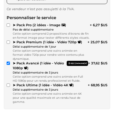
Ce vendeur n’est pas assujetti à la TVA.
Personnaliser le service
➤ Pack Pro (2 idées - Image 🖼)
+ 6,27 $US
Pas de délai supplémentaire
Cette option comprend 2 propositions d’écrans de fin
en format image pour tester différents styles visuels.
➤ Pack Premium (1 idée - Vidéo 720p 📽)
+ 25,07 $US
Délai supplémentaire de 1 jour
Cette option comprend une outro animée en
format vidéo 720p pour rendre votre contenu plus
dynamique.
➤ Pack Avancé (1 idée - Vidéo
+ 37,62 $US
RECOMMANDÉ
1080p 📽)
Délai supplémentaire de 3 jours
Cette option comprend une outro animée en Full
HD 1080p pour un rendu professionnel et fluide.
➤ Pack Ultime (1 idée - Vidéo 4K 📽)
+ 68,95 $US
Délai supplémentaire de 3 jours
Cette option comprend une outro animée en 4K
pour une qualité maximale et un rendu haut de
gamme.