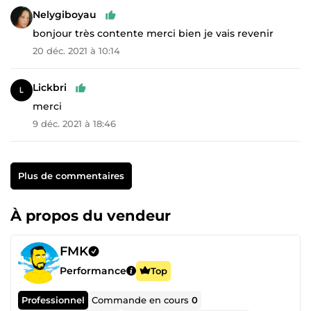
Nelygiboyau
bonjour très contente merci bien je vais revenir
20 déc. 2021 à 10:14
Lickbri
merci
9 déc. 2021 à 18:46
Plus de commentaires
À propos du vendeur
FMK
Performance
Top
Professionnel
Commande en cours
0