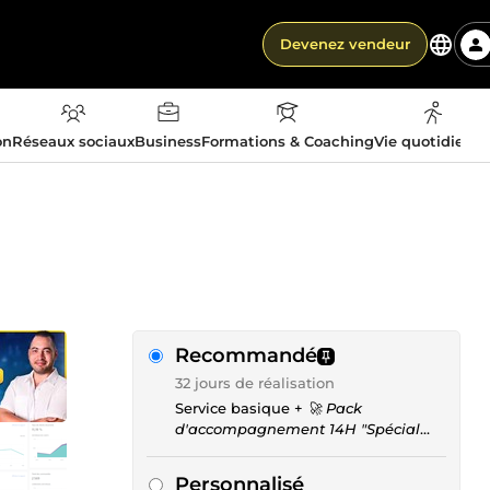
Devenez vendeur
on
Réseaux sociaux
Business
Formations & Coaching
Vie quotidienn
Recommandé
32 jours de réalisation
Service basique +
🚀 Pack
d'accompagnement 14H "Spécial
Multi-Produits"
Personnalisé