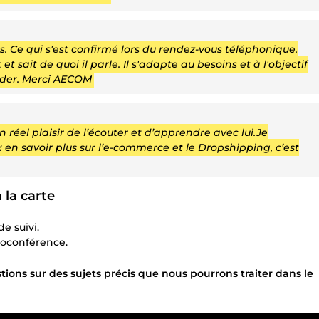
 Ce qui s'est confirmé lors du rendez-vous téléphonique.
 sait de quoi il parle. Il s'adapte au besoins et à l'objectif
der. Merci AECOM
 réel plaisir de l’écouter et d’apprendre avec lui.Je
n savoir plus sur l’e-commerce et le Dropshipping, c’est
la carte
e suivi.
ioconférence.
tions sur des sujets précis que nous pourrons traiter dans le