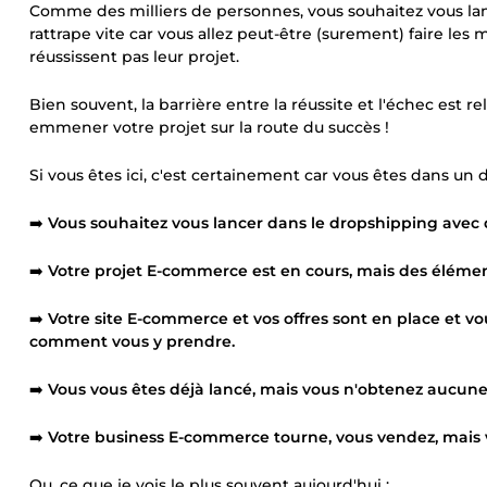
Comme des milliers de personnes, vous souhaitez vous lan
rattrape vite car vous allez peut-être (surement) faire l
réussissent pas leur projet.
Bien souvent, la barrière entre la réussite et l'échec est r
emmener votre projet sur la route du succès !
Si vous êtes ici, c'est certainement car vous êtes dans un d
➡️
Vous souhaitez vous lancer dans le dropshipping avec
➡️
Votre projet E-commerce est en cours, mais des éléme
➡️
Votre site E-commerce et vos offres sont en place et v
comment vous y prendre.
➡️
Vous vous êtes déjà lancé, mais vous n'obtenez aucun
➡️
Votre business E-commerce tourne, vous vendez, mais v
Ou, ce que je vois le plus souvent aujourd'hui :