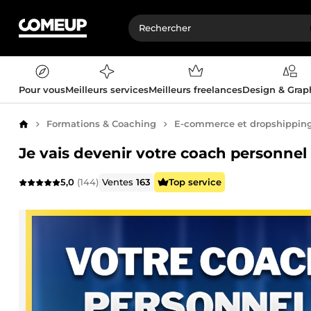
Pour vous
Meilleurs services
Meilleurs freelances
Design & Gra
Formations & Coaching
E-commerce et dropshippin
Accueil
Je vais devenir votre coach personne
5,0
(144)
Ventes
163
Top service