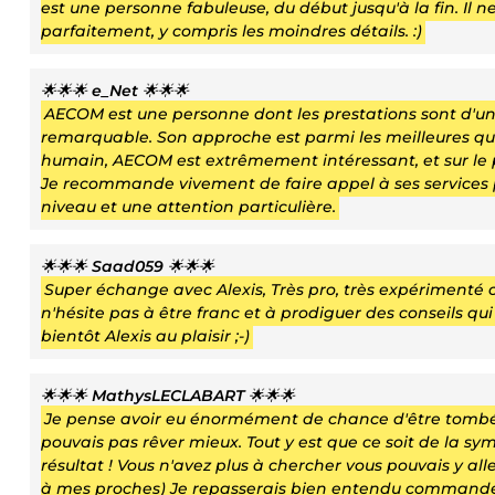
est une personne fabuleuse, du début jusqu'à la fin. Il
parfaitement, y compris les moindres détails. :)
🌟🌟🌟
e_Net
🌟🌟🌟
AECOM est une personne dont les prestations sont d'un
remarquable. Son approche est parmi les meilleures que 
humain, AECOM est extrêmement intéressant, et sur le pla
Je recommande vivement de faire appel à ses services 
niveau et une attention particulière.
🌟🌟🌟
Saad059
🌟🌟🌟
Super échange avec Alexis, Très pro, très expérimenté on s
n'hésite pas à être franc et à prodiguer des conseils qui
bientôt Alexis au plaisir ;-)
🌟🌟🌟
MathysLECLABART
🌟🌟🌟
Je pense avoir eu énormément de chance d'être tombé
pouvais pas rêver mieux. Tout y est que ce soit de la sym
résultat ! Vous n'avez plus à chercher vous pouvais y a
à mes proches) Je repasserais bien entendu commande.