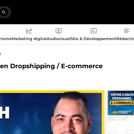
phisme
Marketing digital
Audiovisuel
Site & Développement
Rédacti
g
l en Dropshipping / E-commerce