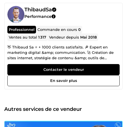
ThibaudSa
Performance
Professionnel
Commande en cours
0
Ventes au total
1 317
Vendeur depuis
Mai 2018
👋 Thibaud Sa ⭐ + 1000 clients satisfaits. 🔎 Expert en
marketing digital &amp; communication. 🚀 Création de
sites internet, stratégie de contenu &amp; outils de
communication. Passionné par la communication et le
marketing digital, mon objectif est de booster votre
Contacter le vendeur
présence en ligne grâce à des solutions personnalisées et
innovantes. 🎓 Formation : Master en Information et
En savoir plus
Communication Licence Métiers du Numérique BTS
Communication ✅ Plus de 6 ans d'expérience ⭐ + de 1000
clients satisfaits 📈 Stratégies adaptées à vos besoins 📞
Disponible 7j/7 🤝 Contactez-moi dès maintenant pour
discuter de vos projets et découvrir comment je peux vous
Autres services de ce vendeur
aider à atteindre vos objectifs !