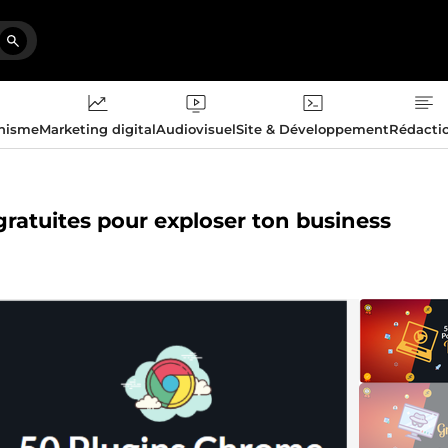
phisme
Marketing digital
Audiovisuel
Site & Développement
Rédacti
 gratuites pour exploser ton business