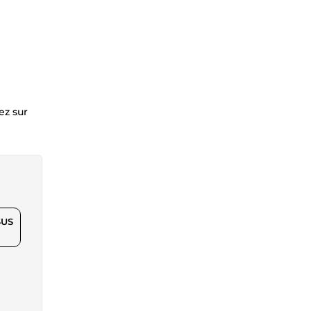
ez sur
$US