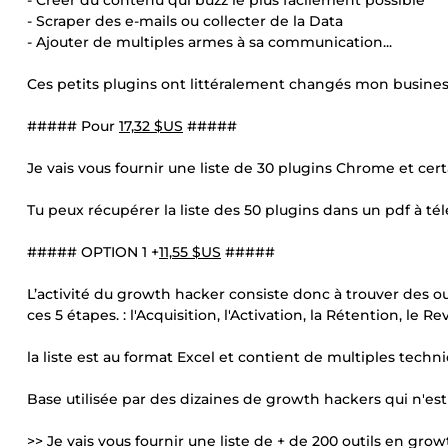
- Créer du contenu qui buzz le plus facilement possible
- Scraper des e-mails ou collecter de la Data
- Ajouter de multiples armes à sa communication...
Ces petits plugins ont littéralement changés mon business p
##### Pour
17,32 $US
#####
Je vais vous fournir une liste de 30 plugins Chrome et ce
Tu peux récupérer la liste des 50 plugins dans un pdf à té
##### OPTION 1 +
11,55 $US
#####
L’activité du growth hacker consiste donc à trouver des ou
ces 5 étapes. : l'Acquisition, l'Activation, la Rétention, le Re
la liste est au format Excel et contient de multiples tec
Base utilisée par des dizaines de growth hackers qui n'e
>> Je vais vous fournir une liste de + de 200 outils en grow