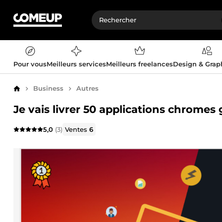
Pour vous
Meilleurs services
Meilleurs freelances
Design & Gra
Business
Autres
Accueil
Je vais livrer 50 applications chromes
5,0
(3)
Ventes
6