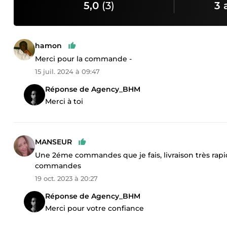
5,0
(3)
3 
hamon
Merci pour la commande -
15 juil. 2024 à 09:47
Réponse de Agency_BHM
Merci à toi
MANSEUR
Une 2éme commandes que je fais, livraison très rapid
commandes
19 oct. 2023 à 20:27
Réponse de Agency_BHM
Merci pour votre confiance