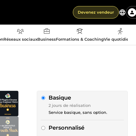
Devenez vendeur
on
Réseaux sociaux
Business
Formations & Coaching
Vie quotidienn
Basique
2 jours de réalisation
Service basique, sans option.
Personnalisé