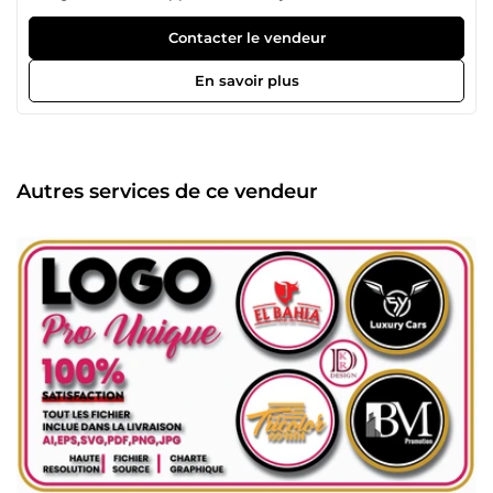
en visuels percutants. Depuis mon enfance, la création est
bien plus qu’un métier pour moi : c’est une véritable
Contacter le vendeur
passion. Je vous accompagne dans tous vos projets
graphiques : logos, cartes de visite, flyers, affiches, posters,
En savoir plus
brochures, et bien plus encore. Mon expertise inclut
également la vectorisation, la retouche photo et la création
de portraits Cartoon. ✨ Pourquoi me choisir ? ✔ Un design
professionnel et soigné ✔ Une approche créative et sur-
mesure ✔ Un service rapide et de qualité 🚀 Donnez vie à
Autres services de ce vendeur
vos idées dès maintenant ! Contactez-moi pour un projet
unique et impactant.