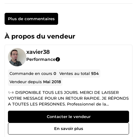
Plus de commentaires
À propos du vendeur
xavier38
Performance
Commande en cours
0
Ventes au total
934
Vendeur depuis
Mai 2018
✨⭐ DISPONIBLE TOUS LES JOURS. MERCI DE LAISSER
VOTRE MESSAGE POUR UN RETOUR RAPIDE. JE RÉPONDS
A TOUTES LES PERSONNES. Professionnel de la
communication et des médias, je mets mes compétences
à votre service. Je suis diplômé d'un Master 2 en sciences
Contacter le vendeur
humaines obtenu à Lyon. Par la suite, j'ai acquis 10 ans
d'expérience dans le monde de la communication et des
En savoir plus
médias. En me passant commande, vous avez l'assurance