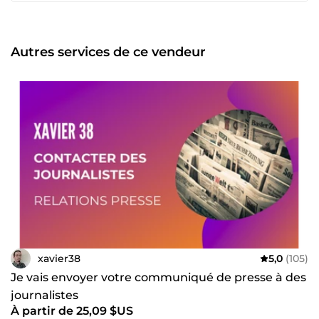
que le travail ne sera pas sous-traité. Je m'occupe
personnellement des tâches qui me sont confiées, de A à
Z. Voici quelques adjectifs qui me définissent:
disponibilité, réactivité, rigueur, créativité. Discutons
Autres services de ce vendeur
ensemble de votre projet, qu'il soit petit ou grand, je me
ferai une joie de vous accompagner!
xavier38
5,0
(105)
Je vais envoyer votre communiqué de presse à des
journalistes
À partir de 25,09 $US