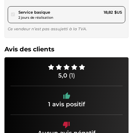
pour 17,34 $US
Service basique
18,82 $US
2 jours de réalisation
Ce vendeur n’est pas assujetti à la TVA.
Avis des clients
5,0
(1)
1 avis positif
Aucun avis négatif