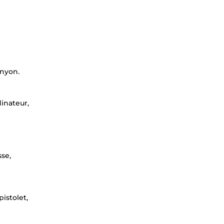
anyon.
dinateur,
sse,
pistolet,