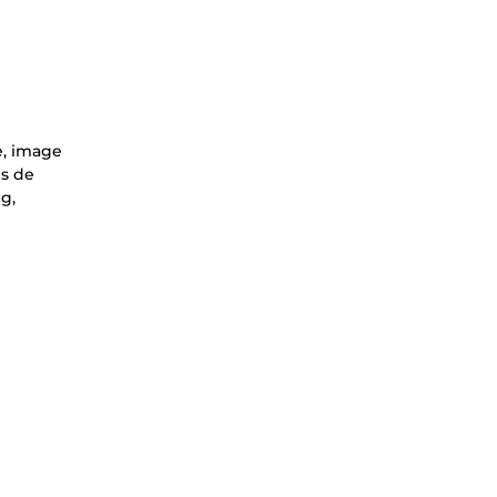
e, image
es de
g,