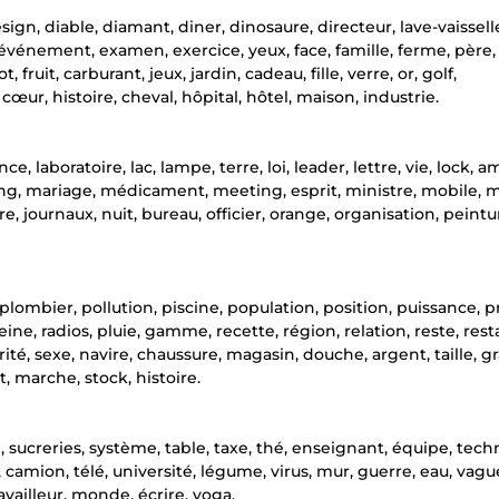
sign, diable, diamant, diner, dinosaure, directeur, lave-vaissell
 événement, examen, exercice, yeux, face, famille, ferme, père, 
fruit, carburant, jeux, jardin, cadeau, fille, verre, or, golf,
œur, histoire, cheval, hôpital, hôtel, maison, industrie.
ce, laboratoire, lac, lampe, terre, loi, leader, lettre, vie, lock, a
, mariage, médicament, meeting, esprit, ministre, mobile, 
 journaux, nuit, bureau, officier, orange, organisation, peintu
plombier, pollution, piscine, population, position, puissance, p
eine, radios, pluie, gamme, recette, région, relation, reste, rest
urité, sexe, navire, chaussure, magasin, douche, argent, taille, gr
t, marche, stock, histoire.
, sucreries, système, table, taxe, thé, enseignant, équipe, tech
bre, camion, télé, université, légume, virus, mur, guerre, eau, vagu
availleur, monde, écrire, yoga.