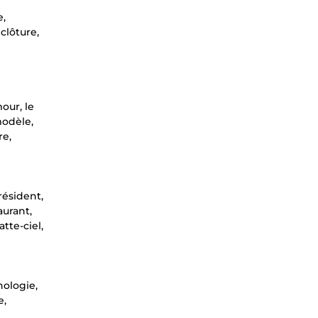
e,
clôture,
mour, le
modèle,
re,
résident,
aurant,
atte-ciel,
nologie,
e,