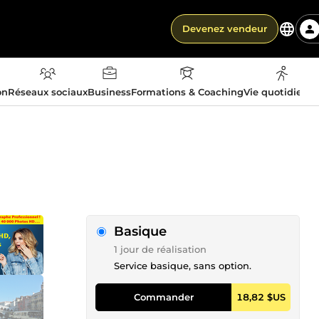
Devenez vendeur
on
Réseaux sociaux
Business
Formations & Coaching
Vie quotidienn
Basique
1 jour de réalisation
Service basique, sans option.
Commander
18,82 $US