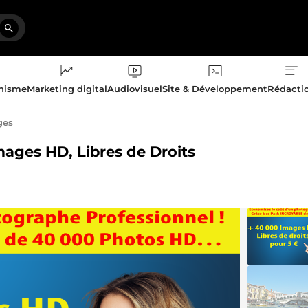
phisme
Marketing digital
Audiovisuel
Site & Développement
Rédacti
ges
mages HD, Libres de Droits