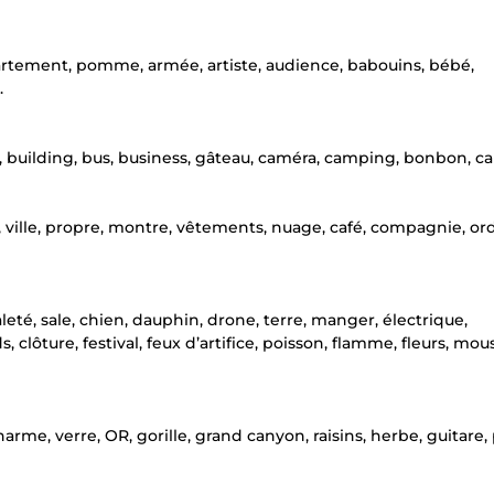
appartement, pomme, armée, artiste, audience, babouins, bébé,
.
ont, building, bus, business, gâteau, caméra, camping, bonbon, c
ël, ville, propre, montre, vêtements, nuage, café, compagnie, or
aleté, sale, chien, dauphin, drone, terre, manger, électrique,
lôture, festival, feux d’artifice, poisson, flamme, fleurs, mou
, charme, verre, OR, gorille, grand canyon, raisins, herbe, guitare, 