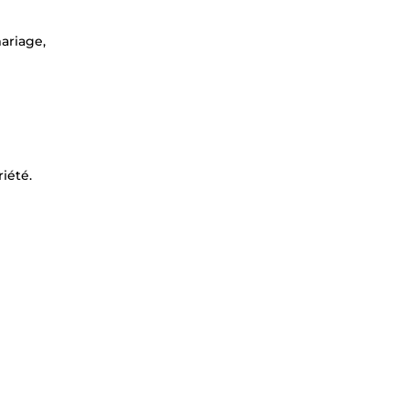
mariage,
iété.