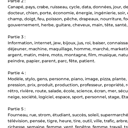
Partie 2 :
Canapé, pays, crabe, ruisseau, cycle, data, données, jour, de
docteur, chien, porte, économie, énergie, ingénierie, soir,
champ, doigt, feu, poisson, pêche, drapeaux, nourriture, foot, 
gouvernement, herbe, guitare, cheveux, main, tête, santé, c
Partie 3 :
Information, internet, jew, bijoux, jus, roi, baiser, connaissan
déjeuner, machine, maquillage, homme, marché, marketing
argent, matin, mère, moto, montagne, film, musique, nature,
peindre, papier, parent, parc, fête, patient.
Partie 4 :
Modèle, stylo, gens, personne, piano, image, pizza, plante, 
pression, prix, produit, production, professeur, propriété, r
rétro, rivière, route, salade, école, science, écran, mer, séc
neige, société, logiciel, espace, sport, personnel, stage, Eta
Partie 5 :
Fourneau, rue, strom, étudiant, succès, soleil, supermarché
télévision, pensée, tigre, heure, tire, outil, ville, trafic, ar
richesse, semaine, femme, vent, fenêtre, femme, travail, tr