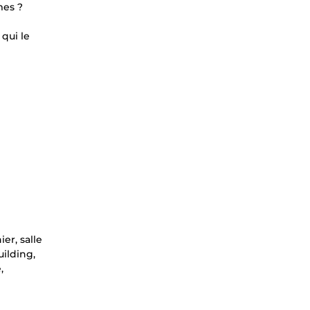
mes ?
qui le
er, salle
uilding,
,