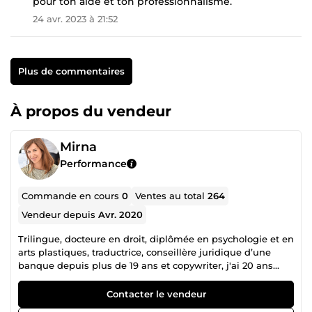
pour ton aide et ton professionnalisme.
24 avr. 2023 à 21:52
Plus de commentaires
À propos du vendeur
Mirna
Performance
Commande en cours
0
Ventes au total
264
Vendeur depuis
Avr. 2020
Trilingue, docteure en droit, diplômée en psychologie et en
arts plastiques, traductrice, conseillère juridique d’une
banque depuis plus de 19 ans et copywriter, j'ai 20 ans
d'expérience sur et hors comeup, et je travaille pour la
France et d'autres pays francophones, anglophones et
Contacter le vendeur
arabophones. je vous propose un travail PRO et RAPIDE