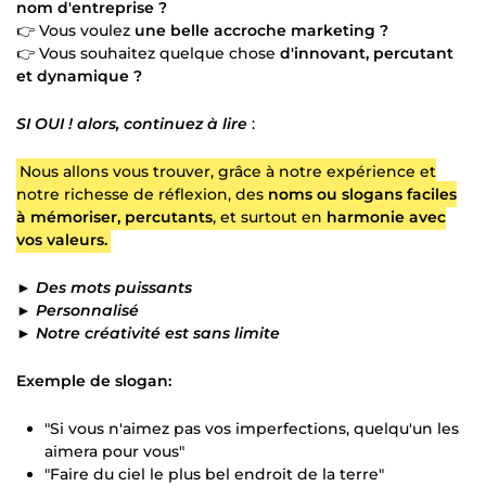
nom d'entreprise ?
👉 Vous voulez
une belle accroche marketing ?
👉 Vous souhaitez quelque chose
d'innovant, percutant
et dynamique ?
SI OUI ! alors, continuez à lire
:
Nous allons vous trouver, grâce à notre expérience et
notre richesse de réflexion, des
noms ou slogans faciles
à mémoriser, percutants
, et surtout en
harmonie avec
vos valeurs.
► Des mots puissants
► Personnalisé
► Notre créativité est sans limite
Exemple de slogan:
"Si vous n'aimez pas vos imperfections, quelqu'un les
aimera pour vous"
"Faire du ciel le plus bel endroit de la terre"