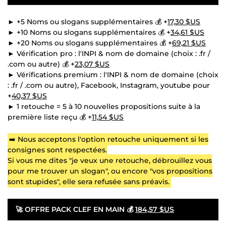
► +5 Noms ou slogans supplémentaires 💰 +
17,30 $US
► +10 Noms ou slogans supplémentaires 💰 +
34,61 $US
► +20 Noms ou slogans supplémentaires 💰 +
69,21 $US
► Vérification pro : l'INPI & nom de domaine (choix : .fr /
.com ou autre) 💰 +
23,07 $US
► Vérifications premium : l'INPI & nom de domaine (choix
: .fr / .com ou autre), Facebook, Instagram, youtube pour
+
40,37 $US
► 1 retouche = 5 à 10 nouvelles propositions suite à la
première liste reçu 💰 +
11,54 $US
➡️ Nous acceptons l'option retouche uniquement si les
consignes sont respectées.
Si vous me dites "je veux une retouche, débrouillez vous
pour me trouver un slogan", ou encore "vos propositions
sont stupides", elle sera refusée sans préavis.
🚀
OFFRE PACK CLEF EN MAIN 💰
184,57 $US