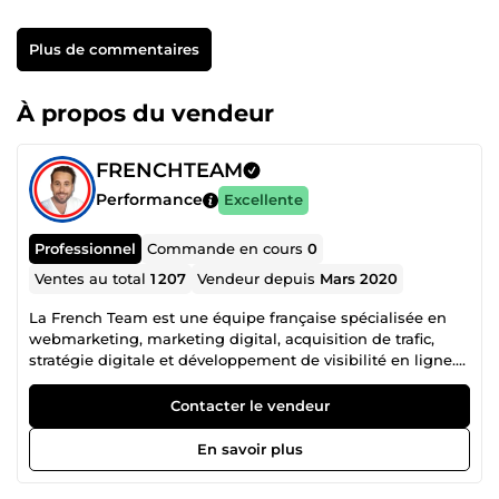
Plus de commentaires
À propos du vendeur
FRENCHTEAM
Performance
Excellente
Professionnel
Commande en cours
0
Ventes au total
1 207
Vendeur depuis
Mars 2020
La French Team est une équipe française spécialisée en
webmarketing, marketing digital, acquisition de trafic,
stratégie digitale et développement de visibilité en ligne.
Notre collectif regroupe plusieurs profils complémentaires,
âgés de 21 à 39 ans, chacun expert dans son domaine :
Contacter le vendeur
publicité Facebook Ads, Instagram Ads, Snapchat Ads,
Google Ads, création de site web, tunnel de vente,
En savoir plus
copywriting, génération de leads, branding, growth
hacking, automation, stratégie réseaux sociaux,