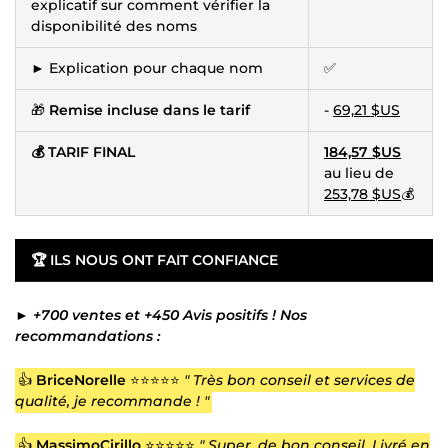
explicatif sur comment vérifier la
disponibilité des noms
► Explication pour chaque nom
✅
🎁
Remise incluse dans le tarif
-
69,21 $US
💰 TARIF FINAL
184,57 $US
au lieu de
253,78 $US
💰
🏆
ILS NOUS ONT FAIT CONFIANCE
►
+700 ventes et +450 Avis positifs ! Nos
recommandations :
👍
BriceNorelle
⭐⭐⭐⭐⭐
" Très bon conseil et services de
qualité, je recommande ! "
👍
MassimoCirillo
⭐⭐⭐⭐⭐
" Super, de bon conseil. Livré en