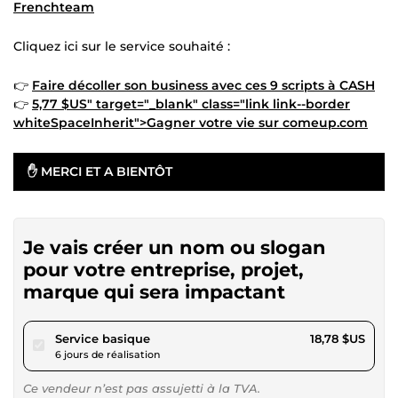
Frenchteam
Cliquez ici sur le service souhaité :
👉
Faire décoller son business avec ces 9 scripts à CASH
👉
5,77 $US" target="_blank" class="link link--border
whiteSpaceInherit">Gagner votre vie sur comeup.com
✋ MERCI ET A BIENTÔT
Je vais créer un nom ou slogan
pour votre entreprise, projet,
marque qui sera impactant
pour 17,30 $US
Service basique
18,78 $US
6 jours de réalisation
Ce vendeur n’est pas assujetti à la TVA.