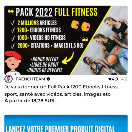
en ligne. Réactifs, disponibles, à l’écoute et impliqués,
nous avons à cœur de vous proposer un service sérieux,
humain et efficace. Notre priorité : vous aider à réussir, à
gagner en visibilité et à faire évoluer votre projet
durablement. Vous cherchez une équipe polyvalente,
dynamique et compétente pour développer votre activité
en ligne ? Contactez La French Team dès maintenant. À
très bientôt, La French Team
FRENCHTEAM
4,9
(46)
Je vais donner un Full Pack 1200 Ebooks fitness,
sport, santé avec vidéos, articles, images etc
À partir de 18,78 $US