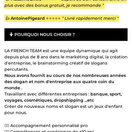
plus avec des bonus gratuit, je recommande "
👍
AntoinePigeard
⭐⭐⭐⭐⭐
" Livré rapidement merci "
🤷
POURQUOI NOUS CHOISIR ?
LA FRENCH TEAM est une équipe dynamique qui agit
depuis plus de 8 ans dans le markéting digital, la création
d'entreprise, le brainstorming créatif de slogans
percutants.
Nous avons fournit au cours de nos nombreuses années
des slogan et nom d'entreprise aux quatre coin du
monde
.
Travaillant avec différentes entreprises :
banque, sport,
voyages, cosmétiques, dropshipping ...etc
Créer de nouveaux noms et slogan est un jeux d'enfant
pour nous.
👍🏻 Accompagnement personnalisé pro
👍🏻 Compétences et expérience de +10 ans