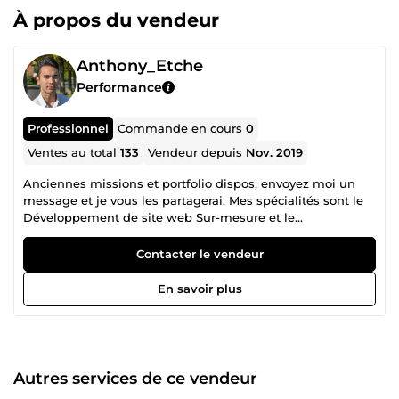
À propos du vendeur
Anthony_Etche
Performance
Professionnel
Commande en cours
0
Ventes au total
133
Vendeur depuis
Nov. 2019
Anciennes missions et portfolio dispos, envoyez moi un
message et je vous les partagerai. Mes spécialités sont le
Développement de site web Sur-mesure et le
Webmarketing : 80-100 de vitesse sur Pagespeed Insight,
livré avec Dashboard et back-office + SEO technique et On-
Contacter le vendeur
Site. Création de maquette et de d'assets sur demande.
Livraison en moins d'1 mois tout compris. Le
En savoir plus
Webmarketing, Génération de leads B2B, SEO, SEA
(Google Ads), Community management et Content
marketing (Tiktok &amp; Youtube), Mailing automatisé et
comportemental pour vos prospects/clients Je suis en
activité dans le marché depuis début 2018. Je travaille
Autres services de ce vendeur
encore avec mes plus vieux clients qui sont maintenant