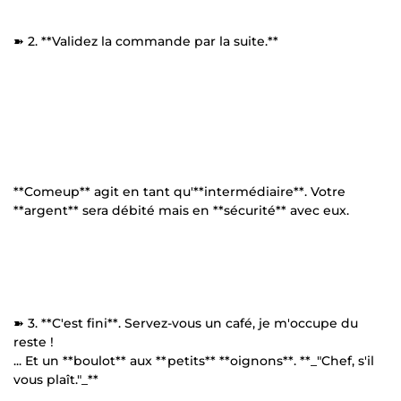
➽ 2. **Validez la commande par la suite.**
**Comeup** agit en tant qu'**intermédiaire**. Votre
**argent** sera débité mais en **sécurité** avec eux.
➽ 3. **C'est fini**. Servez-vous un café, je m'occupe du
reste !
... Et un **boulot** aux **petits** **oignons**. **_"Chef, s'il
vous plaît."_**