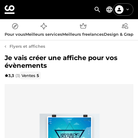
Pour vous
Meilleurs services
Meilleurs freelances
Design & Graph
Flyers et affiches
Je vais créer une affiche pour vos
évènements
3,3
(3)
Ventes
5