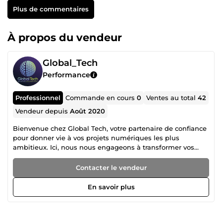
Plus de commentaires
À propos du vendeur
Global_Tech
Performance
Professionnel
Commande en cours
0
Ventes au total
42
Vendeur depuis
Août 2020
Bienvenue chez Global Tech, votre partenaire de confiance
pour donner vie à vos projets numériques les plus
ambitieux. Ici, nous nous engageons à transformer vos
idées en solutions sur mesure, performantes et pérennes,
en parfaite adéquation avec vos objectifs d’affaires. Notre
Contacter le vendeur
savoir-faire se décline en plusieurs domaines clés :
Développement web &amp; mobile 💻📱 : Des applications
En savoir plus
robustes qui évoluent avec votre entreprise. Expériences
mobiles 🌟 : Des interfaces fluides sur iOS et Android qui
séduisent vos utilisateurs. CMS sur mesure 🛠️ : Des