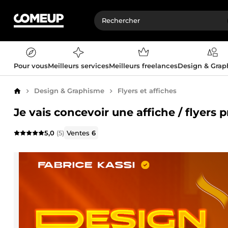
Pour vous
Meilleurs services
Meilleurs freelances
Design & Gra
Design & Graphisme
Flyers et affiches
Accueil
Je vais concevoir une affiche / flyers 
5,0
(5)
Ventes
6