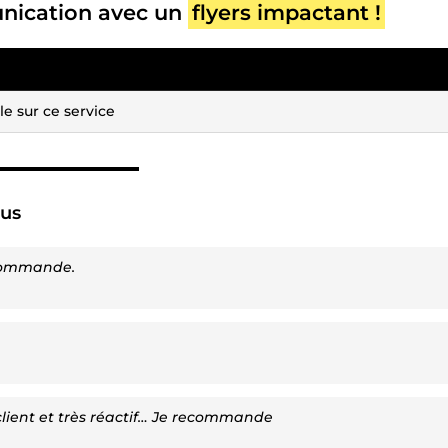
unication avec un
flyers impactant !
e sur ce service
▬▬▬▬▬▬▬▬▬▬▬
çus
recommande.
client et très réactif… Je recommande