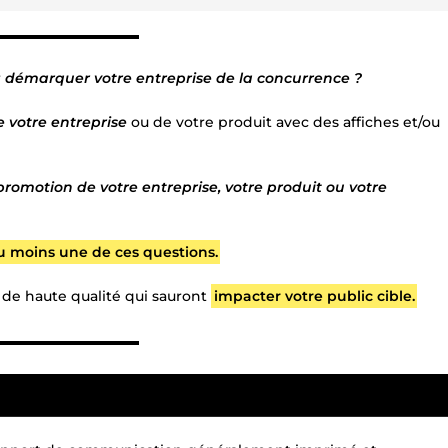
▬▬▬▬▬▬▬▬▬▬▬
r
démarquer votre entreprise de la concurrence ?
 votre entreprise
ou de votre produit avec des affiches et/ou
promotion de votre entreprise, votre produit ou votre
u moins une de ces questions.
es de haute qualité qui sauront
impacter votre public cible.
▬▬▬▬▬▬▬▬▬▬▬