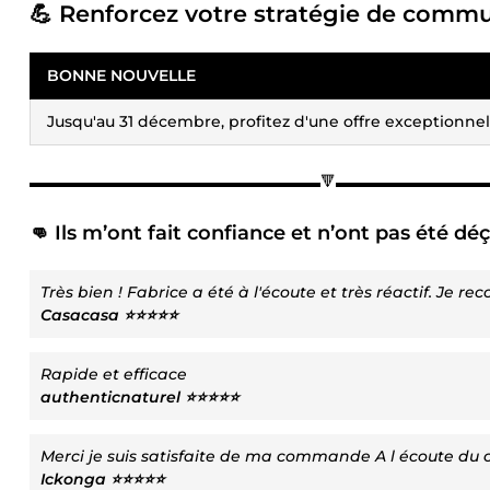
💪 Renforcez votre stratégie de comm
BONNE NOUVELLE
Jusqu'au 31 décembre, profitez d'une offre exceptionnell
▬▬▬▬▬▬▬▬▬▬▬▬▬▬▬▬▬▬▬🔻▬▬▬▬▬▬▬▬▬
👊 Ils m’ont fait confiance et n’ont pas été dé
Très bien ! Fabrice a été à l'écoute et très réactif. Je 
Casacasa ⭐⭐⭐⭐⭐
Rapide et efficace
authenticnaturel ⭐⭐⭐⭐⭐
Merci je suis satisfaite de ma commande A l écoute du 
Ickonga ⭐⭐⭐⭐⭐