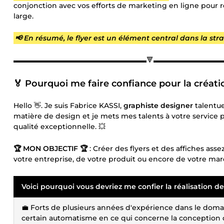
conjonction avec vos efforts de marketing en ligne pour r
large.
📢 En résumé, le flyer est un élément central dans la st
▬▬▬▬▬▬▬▬▬▬▬▬▬▬▬▬▬▬▬🔻▬▬▬▬▬▬▬▬▬
🏅 Pourquoi me faire confiance pour la créatio
Hello 👋. Je suis Fabrice KASSI,
graphiste designer
talentue
matière de design et je mets mes talents à votre service p
qualité exceptionnelle. 💥
🏆 MON OBJECTIF 🏆
: Créer des flyers et des affiches as
votre entreprise, de votre produit ou encore de votre mar
Voici pourquoi vous devriez me confier la réalisation de 
💼 Forts de plusieurs années d'expérience dans le domain
certain automatisme en ce qui concerne la conception de