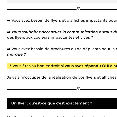
▬▬▬▬▬▬▬▬▬▬▬▬▬▬▬▬▬▬▬🔻▬▬▬▬▬▬▬▬▬
➡️ Vous avez besoin de flyers et d’affiches impactants pou
➡️
Vous souhaitez accentuer la communication autour de
des flyers aux couleurs impactantes et vives ?
➡️ Vous avez besoin de brochures ou de dépliants pour la
marque ?
📍 Vous êtes au bon endroit
si vous avez répondu OUI à a
Je vais m’occuper de la réalisation de vos flyers et affich
▬▬▬▬▬▬▬▬▬▬▬▬▬▬▬▬▬▬▬🔻▬▬▬▬▬▬▬▬▬
Un flyer : qu’est-ce que c’est exactement ?