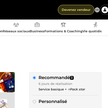
Devenez vendeur
on
Réseaux sociaux
Business
Formations & Coaching
Vie quotidienn
Recommandé
6 jours de réalisation
Service basique +
⭐Pack star
Personnalisé