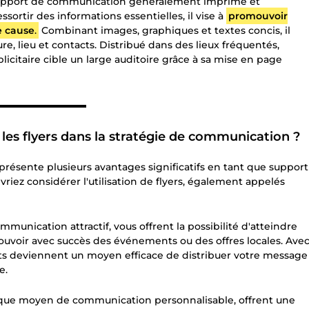
n support de communication généralement imprimé et
ortir des informations essentielles, il vise à
promouvoir
e cause
.
Combinant images, graphiques et textes concis, il
ure, lieu et contacts. Distribué dans des lieux fréquentés,
itaire cible un large auditoire grâce à sa mise en page
▬▬▬▬▬▬▬▬▬▬
r les flyers dans la stratégie de communication ?
présente plusieurs avantages significatifs en tant que support
vriez considérer l'utilisation de flyers, également appelés
ommunication attractif, vous offrent la possibilité d'atteindre
mouvoir avec succès des événements ou des offres locales. Ave
nts deviennent un moyen efficace de distribuer votre message
e.
t que moyen de communication personnalisable, offrent une