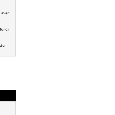
t avec
ui-ci
 du