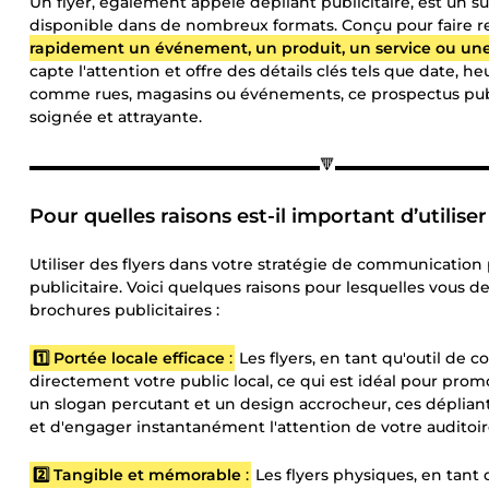
Un flyer, également appelé dépliant publicitaire, est u
disponible dans de nombreux formats. Conçu pour faire ress
rapidement un événement, un produit, un service ou un
capte l'attention et offre des détails clés tels que date, he
comme rues, magasins ou événements, ce prospectus public
soignée et attrayante.
▬▬▬▬▬▬▬▬▬▬▬▬▬▬▬▬▬▬▬🔻▬▬▬▬▬▬▬▬▬
Pour quelles raisons est-il important d’utilise
Utiliser des flyers dans votre stratégie de communication 
publicitaire. Voici quelques raisons pour lesquelles vous de
brochures publicitaires :
1️⃣ Portée locale efficace
:
Les flyers, en tant qu'outil de c
directement votre public local, ce qui est idéal pour pro
un slogan percutant et un design accrocheur, ces déplia
et d'engager instantanément l'attention de votre auditoir
2️⃣ Tangible et mémorable
:
Les flyers physiques, en tan