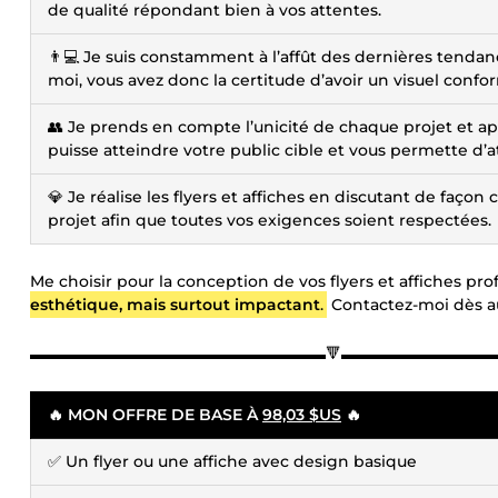
de qualité répondant bien à vos attentes.
👨💻 Je suis constamment à l’affût des dernières tendan
moi, vous avez donc la certitude d’avoir un visuel con
👥 Je prends en compte l’unicité de chaque projet et ap
puisse atteindre votre public cible et vous permette d’at
💎 Je réalise les flyers et affiches en discutant de faço
projet afin que toutes vos exigences soient respectées.
Me choisir pour la conception de vos flyers et affiches pro
esthétique, mais surtout impactant
.
Contactez-moi dès auj
▬▬▬▬▬▬▬▬▬▬▬▬▬▬▬▬▬▬▬🔻▬▬▬▬▬▬▬▬▬
🔥 MON OFFRE DE BASE À
98,03 $US
🔥
✅ Un flyer ou une affiche avec design basique