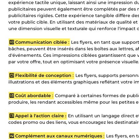
expérience tactile unique, laissant ainsi une impression d
publicitaires peuvent également être complétés par des 
publicitaires rigides. Cette expérience tangible diffère 
votre public cible. En utilisant des matériaux de qualité 
une dimension visuelle et texturale qui renforce l'impact 
3️⃣ Communication ciblée
:
Les flyers, en tant que support
bâches, peuvent être insérés dans les boîtes aux lettres, a
d'événements. Ces impressions ciblées garantissent que 
par votre offre, tout en optimisant votre présence visuelle
4️⃣ Flexibilité de conception
:
Les flyers, supports personn
illustrations et des éléments graphiques reflétant votre 
5️⃣ Coût abordable
:
Comparé à certaines formes de publici
produire, les rendant accessibles même pour les petites e
6️⃣ Appel à l'action claire :
En utilisant un langage direct e
codes promo ou des liens, vous encouragez les destinatair
7️⃣ Complément aux canaux numériques
:
Les flyers, en