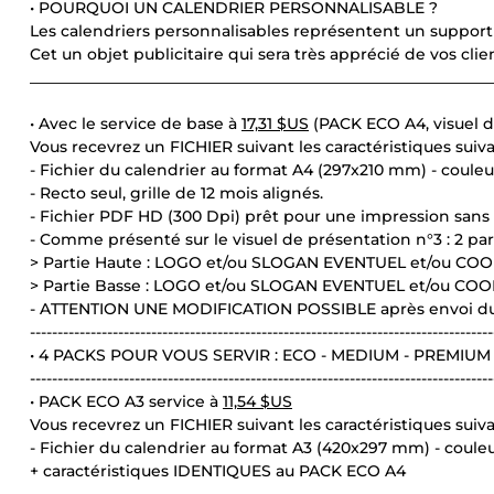
• POURQUOI UN CALENDRIER PERSONNALISABLE ?
Les calendriers personnalisables représentent un suppor
Cet un objet publicitaire qui sera très apprécié de vos cli
____________________________________________________________
• Avec le service de base à
17,31 $US
(PACK ECO A4, visuel d
Vous recevrez un FICHIER suivant les caractéristiques suiva
- Fichier du calendrier au format A4 (297x210 mm) - couleu
- Recto seul, grille de 12 mois alignés.
- Fichier PDF HD (300 Dpi) prêt pour une impression sans
- Comme présenté sur le visuel de présentation n°3 : 2 par
> Partie Haute : LOGO et/ou SLOGAN EVENTUEL et/ou CO
> Partie Basse : LOGO et/ou SLOGAN EVENTUEL et/ou CO
- ATTENTION UNE MODIFICATION POSSIBLE après envoi d
------------------------------------------------------------------------------------
• 4 PACKS POUR VOUS SERVIR : ECO - MEDIUM - PREMIUM
------------------------------------------------------------------------------------
• PACK ECO A3 service à
11,54 $US
Vous recevrez un FICHIER suivant les caractéristiques suiva
- Fichier du calendrier au format A3 (420x297 mm) - coule
+ caractéristiques IDENTIQUES au PACK ECO A4