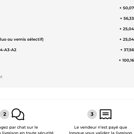
+ 50,0
+ 56,3
+ 25,0
uo ou vernis sélectif)
+ 25,0
A4-A3-A2
+ 37,5
+ 100,1
nt
gez par chat sur le
Le vendeur n’est payé que
a livraison en toute sécurité
lorsque vous validez la livraison