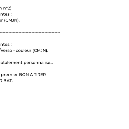
n n°2)
ntes :
ur (CMJN).
------------------------------------------
ntes :
/Verso - couleur (CMJN).
, totalement personnalisé…
 premier BON A TIRER
R BAT.
.