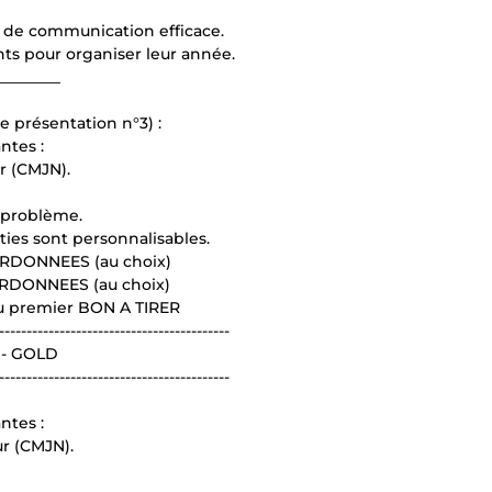
t de communication efficace.
ents pour organiser leur année.
________
e présentation n°3) :
ntes :
r (CMJN).
 problème.
ties sont personnalisables.
ORDONNEES (au choix)
ORDONNEES (au choix)
u premier BON A TIRER
------------------------------------------
 - GOLD
------------------------------------------
ntes :
ur (CMJN).