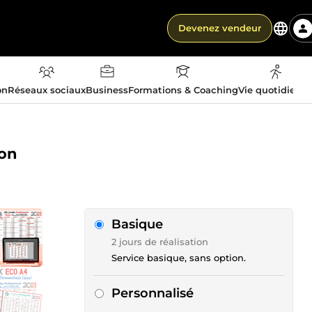
Devenez vendeur
on
Réseaux sociaux
Business
Formations & Coaching
Vie quotidienn
ion
Basique
2 jours de réalisation
Service basique, sans option.
Personnalisé