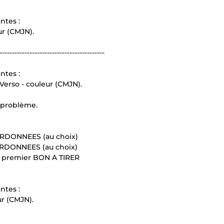
ntes :
ur (CMJN).
------------------------------------------
ntes :
Verso - couleur (CMJN).
 problème.
ORDONNEES (au choix)
ORDONNEES (au choix)
 premier BON A TIRER
ntes :
ur (CMJN).