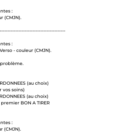
ntes :
ur (CMJN).
------------------------------------------
ntes :
Verso - couleur (CMJN).
 problème.
ORDONNEES (au choix)
 vos soins)
ORDONNEES (au choix)
 premier BON A TIRER
ntes :
ur (CMJN).