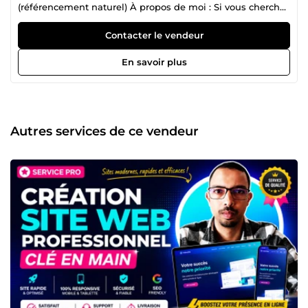
(référencement naturel) À propos de moi : Si vous cherchez
un professionnel expérimenté pour créer votre site
internet, je suis à votre disposition. Depuis 2015, je me
Contacter le vendeur
consacre à la création de sites internet WordPress, et je
suis en mesure de vous offrir des services de qualité pour
En savoir plus
répondre à tous vos besoins en matière de site internet.
Avec WordPress, une plateforme de conception de sites
Web populaire et conviviale, je suis capable de créer des
sites internet personnalisés, professionnels et optimisés
pour les moteurs de recherche. De plus, mes compétences
Autres services de ce vendeur
en matière de référencement naturel et de rédaction SEO
me permettent d'aider mes clients à améliorer leur
classement sur les moteurs de recherche et à accroître leur
visibilité en ligne. Je suis passionné par la création de
sites internet professionnels et optimisés pour les moteurs
de recherche, et je suis heureux de partager mon expertise
avec mes clients. N'hésitez pas à me contacter via le site
Comeup.com pour en savoir plus sur mes services. Je suis
impatient de travailler avec vous pour créer le site internet
dont vous avez besoin pour atteindre vos objectifs en
ligne.