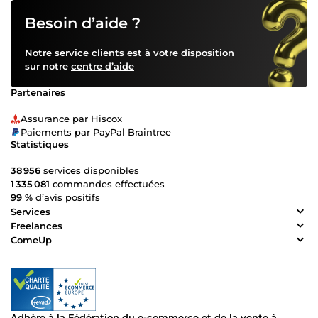
Besoin d’aide ?
Notre service clients est à votre disposition
sur notre
centre d’aide
Partenaires
Assurance par Hiscox
Paiements par PayPal Braintree
Statistiques
38 956
services disponibles
1 335 081
commandes effectuées
99 %
d’avis positifs
Services
Freelances
ComeUp
Adhère à la Fédération du e-commerce et de la vente à