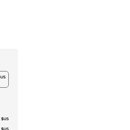
$US
4 $US
1 $US