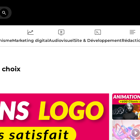
phisme
Marketing digital
Audiovisuel
Site & Développement
Rédacti
 choix