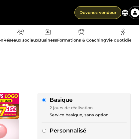
Devenez vendeur
on
Réseaux sociaux
Business
Formations & Coaching
Vie quotidienn
Basique
2 jours de réalisation
Service basique, sans option.
Personnalisé