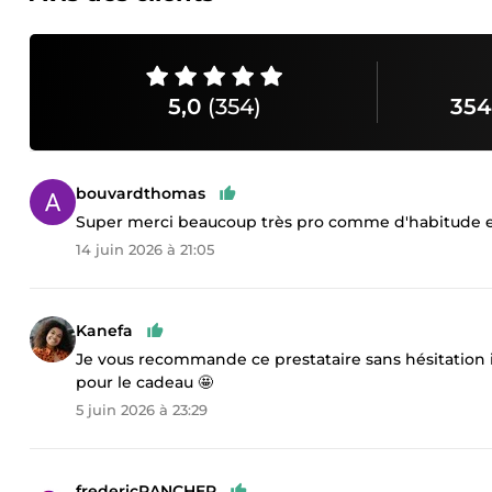
5,0
(354)
354
bouvardthomas
Super merci beaucoup très pro comme d'habitude et
14 juin 2026 à 21:05
Kanefa
Je vous recommande ce prestataire sans hésitation il
pour le cadeau 🤩
5 juin 2026 à 23:29
fredericRANCHER