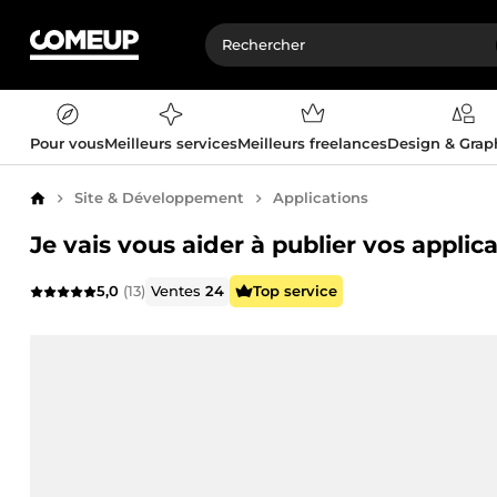
Pour vous
Meilleurs services
Meilleurs freelances
Design & Gra
Site & Développement
Applications
Accueil
Je vais vous aider à publier vos applica
5,0
(13)
Ventes
24
Top service