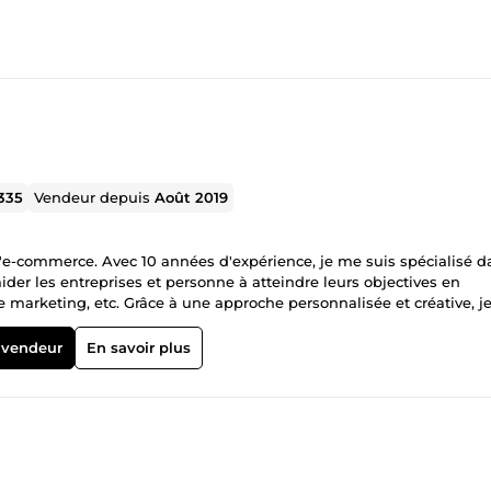
335
Vendeur depuis
Août 2019
d'e-commerce. Avec 10 années d'expérience, je me suis spécialisé d
aider les entreprises et personne à atteindre leurs objectives en
e marketing, etc. Grâce à une approche personnalisée et créative, j
 aux besoins spécifiques de mes clients. Voici quelques-uns des ser
 vendeur
En savoir plus
boutique shopify en dropshipping clé en main en moins de 48H J'ai eu
startups aux grandes entreprises, ce qui m'a permis d'acquérir une
rontés et des solutions efficaces pour les surmonter. Si vous
der à atteindre vos objectifs, n'hésitez pas à me contacter. Je ser
 succès.