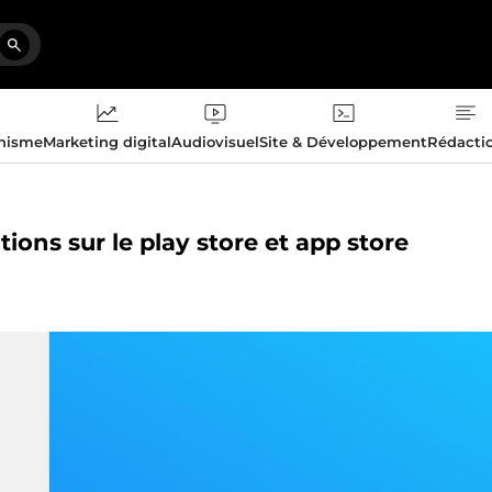
phisme
Marketing digital
Audiovisuel
Site & Développement
Rédacti
tions sur le play store et app store