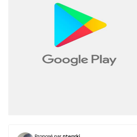
Proposé par
ntworki