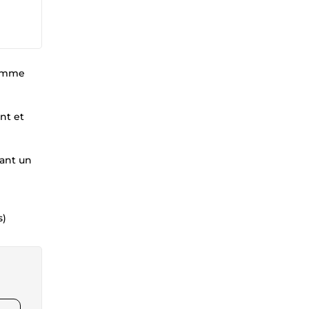
comme
nt et
yant un
s)