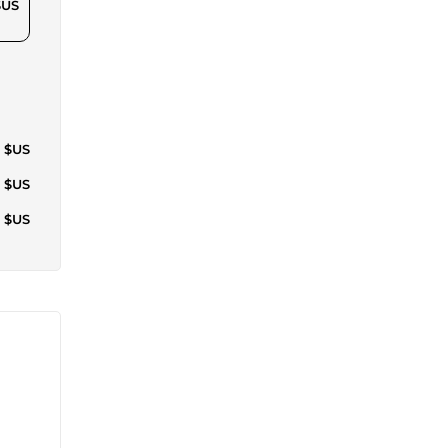
$US
9 $US
5 $US
2 $US