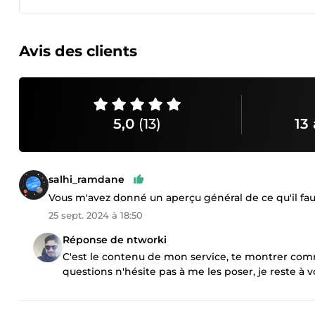
Avis des clients
5,0
(13)
13 
salhi_ramdane
Vous m'avez donné un aperçu général de ce qu'il faut f
25 sept. 2024 à 18:50
Réponse de ntworki
C'est le contenu de mon service, te montrer comme
questions n'hésite pas à me les poser, je reste à v