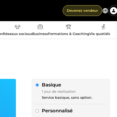
Devenez vendeur
on
Réseaux sociaux
Business
Formations & Coaching
Vie quotidienn
Basique
1 jour de réalisation
Service basique, sans option.
Personnalisé