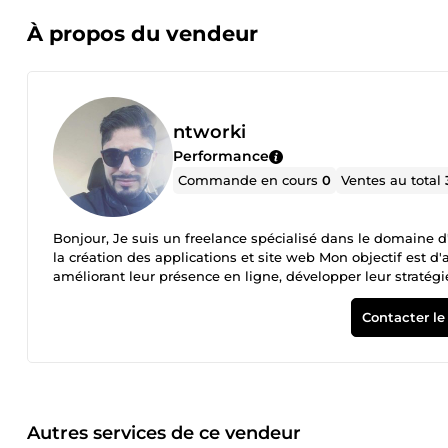
À propos du vendeur
ntworki
Performance
Commande en cours
0
Ventes au total
Bonjour, Je suis un freelance spécialisé dans le domaine 
la création des applications et site web Mon objectif est d'
améliorant leur présence en ligne, développer leur stratégi
m'efforce de fournir des solutions efficaces qui répondent
que je propose : Je vais transformer votre site web en application android téléchargeable Je vais vous réaliser un logo
Contacter le
professionnel et original avec créativité Je vais créer votre 
l'opportunité de travailler avec divers clients, allant des 
compréhension approfondie des défis auxquels ils sont conf
recherchez un freelance passionné et compétent pour vous ai
ravi de discuter de la façon dont je peux contribuer à votre
Autres services de ce vendeur