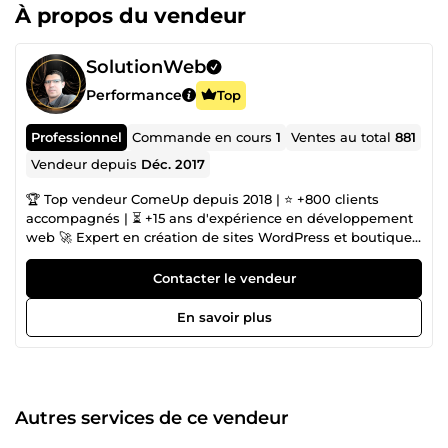
À propos du vendeur
SolutionWeb
Performance
Top
Professionnel
Commande en cours
1
Ventes au total
881
Vendeur depuis
Déc. 2017
🏆 Top vendeur ComeUp depuis 2018 | ⭐ +800 clients
accompagnés | ⏳ +15 ans d'expérience en développement
web 🚀 Expert en création de sites WordPress et boutiques
e-commerce performantes. 🔧 Mes domaines d'expertise
Création de Sites Web WordPress Sur Mesure (Elementor
Contacter le vendeur
Pro, Divi, thèmes custom) Réalisation de Boutiques E-
commerce Performantes (WooCommerce, PrestaShop,
En savoir plus
Shopify) Optimisation SEO Technique &amp; Contenu
Refonte &amp; Migration de Sites web 🏗️ Portfolio - mes
réalisations Sites vitrines et boutiques en ligne élégants :
🌐 https://illith.com 🌐 https://neo-group.be 🌐
https://ulyxa.com 🌐 https://www.izilink.fr 🌐
Autres services de ce vendeur
https://laturbineasaveurs.com 🌐 https://silkyassur.fr De
nombreux autres projets disponibles sur demande 🎯 Ce