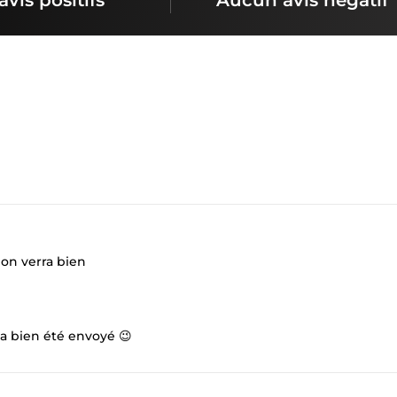
avis positifs
Aucun avis négatif
 on verra bien
F a bien été envoyé 😉