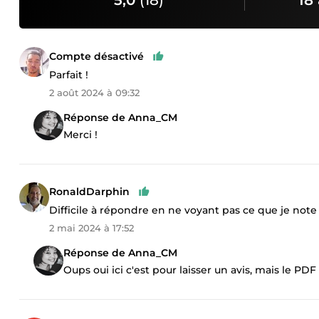
5,0
(18)
18 
Compte désactivé
Parfait !
2 août 2024 à 09:32
Réponse de Anna_CM
Merci !
RonaldDarphin
Difficile à répondre en ne voyant pas ce que je note
2 mai 2024 à 17:52
Réponse de Anna_CM
Oups oui ici c'est pour laisser un avis, mais le PD