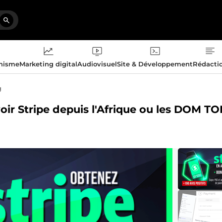
phisme
Marketing digital
Audiovisuel
Site & Développement
Rédacti
g
oir Stripe depuis l'Afrique ou les DOM T