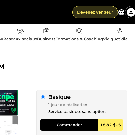
Devenez vendeur
on
Réseaux sociaux
Business
Formations & Coaching
Vie quotidienn
OM
Basique
1 jour de réalisation
Service basique, sans option.
Commander
18,82 $US