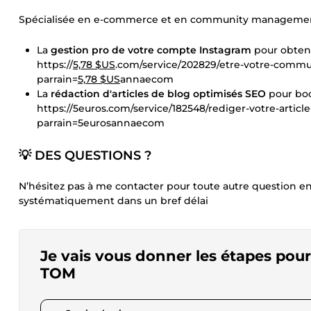
Spécialisée en e-commerce et en community management,
La
gestion pro de votre compte Instagram
pour obteni
https://
5,78 $US
.com/service/202829/etre-votre-comm
parrain=
5,78 $US
annaecom
La
rédaction d'articles de blog optimisés SEO
pour boos
https://5euros.com/service/182548/rediger-votre-artic
parrain=5eurosannaecom
💡
DES QUESTIONS ?
N’hésitez pas à me contacter pour toute autre question en
systématiquement dans un bref délai
Je vais vous donner les étapes pour
TOM