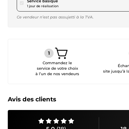
pour 17,34 $US
Service basique
1 jour de réalisation
Ce vendeur n’est pas assujetti à la TVA.
Commandez le
Échan
service de votre choix
site jusqu’à l
à l’un de nos vendeurs
Avis des clients