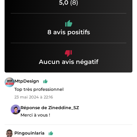
5,0
(8)
8 avis positifs
Aucun avis négatif
MtpDesign
Top très professionnel
23 mai 2024 à 22:16
Réponse de Zineddine_SZ
Merci à vous !
Pingouinlaria