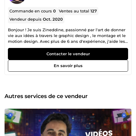
Commande en cours
0
Ventes au total
127
Vendeur depuis
Oct. 2020
Bonjour ! Je suis Zineddine, passionné par l'art de donner
vie aux idées à travers le graphic design , le montage et le
motion design. Avec plus de 6 ans d'expérience, j'aide les
entreprises et créateurs à raconter leur histoire de manière
unique et impactante. 💡 Pourquoi me choisir ? Créativité
Contacter le vendeur
et flexibilité pour des projets sur-mesure. Collaboration
avec des marques et agences reconnues. Engagement à
En savoir plus
fournir des résultats soignés et dans les délais. Que ce soit
pour un montage vidéo dynamique ou une animation
captivante, je suis là pour transformer vos visions en
réalité. Prêt à créer ensemble ? 🎬
Autres services de ce vendeur